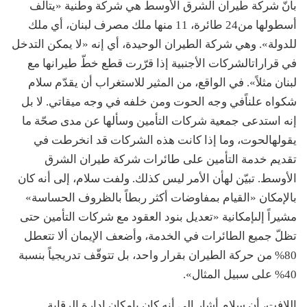
بأنّ
شركة
طيران
الشرق
الأوسط
هي
شركة
وطنية
«
يتألف
أسطولها
من
24
طائرة،
11
منها
ملك
مصرف
لبنان،
أي
ملك
للدولة
».
وهي
شركة
الطيران
الوحيدة،
أي
إنه
«
لا
يمكن
التدخل
في
قرارات
الشركات
الأجنبية
إذا
قرّرت
قطع
خطّ
طيرانها
مع
لبنان
مثلاً
».
في
الواقع،
من
المثير
للاستغراب
أن
يقدّم
سلام
شكواه
علناً
في
وجه
الحوت
ومن
خلفه
في
وجه
ميقاتي
.
لا
بل
إنه
استدعى
جمعية
شركات
التأمين
وسألها
عن
مدى
صحّة
ما
يقوله
الحوت،
وما
إذا
كانت
هذه
الشركات
قد
انخرطت
في
تقديم
خدمة
التأمين
على
طائرات
شركة
طيران
الشرق
الأوسط
.
تبيّن
له
أن
الأمر
ليس
كذلك
.
ولفت
سلام،
إلى
أنه
كان
بالإمكان
«
القيام
بمفاوضات
أكثر
ربطاً
بالظروف
الحساسة
»
مشيراً
إلى
إمكانية
«
تعديل
بنود
العقود
مع
شركات
التأمين
حتى
تظلّ
جميع
الطائرات
في
الخدمة،
وأضعف
الإيمان
ألا
تتعطل
80%
من
حركة
الطيران
بقرار
واحد،
بل
تتوقّف
تدريجياً
بنسبة
40%
على
سبيل
المثال
».
اللافت،
أن
سلام
أشار
إلى
أنه
كان
بإمكان
إدارة
الرقابة