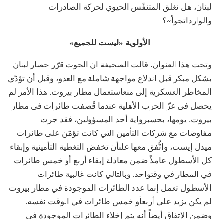
لبنان،
هل
نغلق
المتنفّس
الحيوي
لحركة
الصادرات
والواردات
جواً
»
؟
الأولوية
«
ليست
للجميع
»
وتحت هذا العنوان، قالت الصحيفة ان الحوت
قرّر
حصار
لبنان
بشكل
مبكر
قبل
اندلاع
مواجهة
شاملة
مع
العدو،
وقبل
أن
تؤدّي
المخاطر
العسكرية
إلى
منع
استعمال
مطار
بيروت
.
هذا
الأمر
لم
يحصل
في
عزّ
الحرب
الأهلية
عندما
قُصفت
طائرات
في
مطار
بيروت
.
يومها،
بحسب
رواية
أحد
المسؤولين،
فقد
جرت
مفاوضات
مع
شركات
التأمين
التي
كانت
تؤمّن
على
طائرات
ميدل
إيست،
واتُّفق
معها
على
أن
تخفض
التغطية
التأمينية
وإبقاء
كل
الأسطول
عاملاً
ضمن
معادلة
إبقاء
أربع
أو
خمس
طائرات
في
المطار
في
وقت
واحد
.
وبالتالي
كانت
غالبية
طائرات
الأسطول
تعمل
إنما
عدد
الطائرات
الموجودة
في
مطار
بيروت
لم
يكن
يزيد
على
أربع
أو
خمس
طائرات
في
الوقت
نفسه
.
وضمن
الاتفاق
أيضاً
أنه
يتم
إخلاء
الطائرات
الموجودة
في