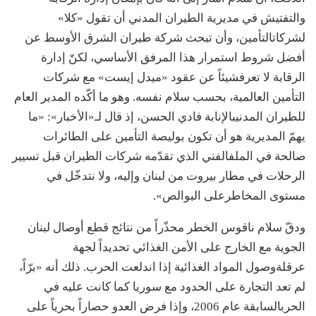
والتفتيش
في
مديرية
الطيران
المدني
أن
تقول
«
كلا
»
لشركات
التأمين،
وأن
تبحث
شركة
طيران
الشرق
الأوسط
عن
أفضل
شروط
استمرار
هذا
المرفق
الأساسي،
لكنّ
إدارة
الرقابة
لا
تعرف
شيئاً
عن
عقود
«
ميدل
إيست
»
مع
شركات
التأمين
العالمية،
بحسب
سلام
نفسه
.
وهو
ما
أكّده
المدير
العام
للطيران
المدني
بالإنابة
فادي
الحسن،
إذ
قال
لـ
«
الأخبار
»: «
ما
يهمّ
المديرية
هو
أن
تكون
بوليصة
التأمين
على
الطائرات
صالحة
في
الملف
الفني
الذي
تقدّمه
شركات
الطيران
قبل
تسيير
الرحلات
في
مطار
بيروت
من
لبنان
وإليه،
ولا
نتدخّل
في
مستوى
المخاطر
على
البوالص
».
ودقّ
سلام
ناقوس
الخطر
محذّراً
من
نتائج
قطع
أوصال
لبنان
الجوية
مع
الخارج
على
الأمن
الغذائي
تحديداً
لجهة
عرقلة
وصول
المواد
الغذائية
إذا
اندلعت
الحرب
.
ذلك
أنه
«
برّاً،
لم
تعد
التجارة
على
الحدود
مع
سوريا
كما
كانت
عليه
في
الحرب
السابقة
عام
2006
،
وإذا
فرض
العدو
حصاراً
بحرياً
على