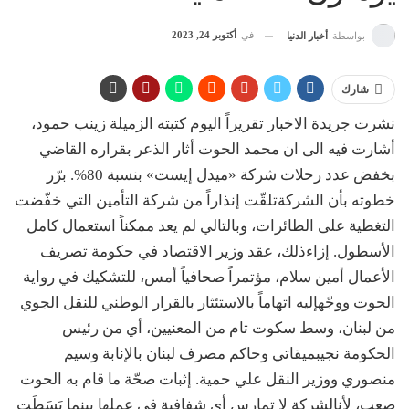
في
أكتوبر 24, 2023
بواسطة
أخبار الدنيا
شارك
نشرت جريدة الاخبار تقريراً اليوم كتبته الزميلة زينب حمود،
أشارت فيه الى ان
محمد
الحوت أثار
الذعر
بقراره
القاضي
بخفض
عدد
رحلات
شركة
«
ميدل
إيست
»
بنسبة
80%.
برّر
خطوته
بأن
الشركة
تلقّت
إنذاراً
من
شركة
التأمين
التي
خفّضت
التغطية
على
الطائرات،
وبالتالي
لم
يعد
ممكناً
استعمال
كامل
الأسطول
.
إزاء
ذلك،
عقد
وزير
الاقتصاد
في
حكومة
تصريف
الأعمال
أمين
سلام،
مؤتمراً
صحافياً
أمس،
للتشكيك
في
رواية
الحوت
ووجّه
إليه
اتهاماً
بالاستئثار
بالقرار
الوطني
للنقل
الجوي
من
لبنان،
وسط
سكوت
تام
من
المعنيين،
أي
من
رئيس
الحكومة
نجيب
ميقاتي
وحاكم
مصرف
لبنان
بالإنابة
وسيم
منصوري
ووزير
النقل
علي
حمية
.
إثبات
صحّة
ما
قام
به
الحوت
صعب،
لأن
الشركة
لا
تمارس
أي
شفافية
في
عملها
بينما
بَسَطَت