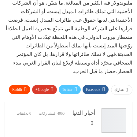
مليون
دولار
فيه
الكثير
من
المبالغة
.
ما
يتبيّن،
هو
أن
الشركات
الأجنبية
التي
تملك
طائرات
الميدل
إيست،
أو
الشركات
الأجنبية
التي
لديها
حقوق
على
طائرات
الميدل
إيست،
فرضت
قرارها
على
الشركة
الوطنية
التي
تتمتّع
بحصرية
العمل
انطلاقاً
من
مطار
بيروت
الدولي
.
في
هذه
اللحظة
تبدّدت
الأوهام
التي
روّجتها
الميد
إيست
بأنها
تملك
أسطولاً
من
الطائرات
الحديثة،
فهي
لا
تملك
طائراتها
ولا
قرارها،
بل
كان
المؤتمر
الصحافي
مجرّد
أداة
وسيطة
لإبلاغ
لبنان
القرار
الغربي
ببدء
الحصار،
حصار
ما
قبل
الحرب
.
ReddIt
Google+
Twitter
Facebook
شارك
WhatsApp
Pinterest
البريد الإلكتروني
أخبار الدنيا
4066 المشاركات
0 تعليقات