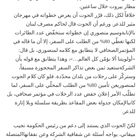
مطار
بيروت
خلال
ساعتين
.
خلافاً
لكل
ذلك،
قرّر
الحوت
أن
يعرض
خطواته
في
مهرجان
مثير
للذعر
.
ورغم
أن
الحوت
قال
لحاكم
مصرف
لبنان
بالإنابة
وسيم
منصوري
إن
خطواته
ستخفّض
عدد
الطائرات
لكنها
تغطّي
80%
من
الطلب
على
السفر،
إلا
أن
ما
قاله
في
المؤتمر
الصحافي
لا
يتطابق
مع
كلامه
لمنصوري،
بل
قال
:
«
أولويتنا
ألا
نؤمّن
كل
العالم
…»
،
وهذا
يتطابق
مع
قوله
بأن
الشركة
ستعيد
ثمن
بعض
تذاكر
السفر
المحجوزة
مسبقاً،
وستركّز
على
رحلات
من
بلدان
محدّدة
.
فلو
كان
كلام
الحوت
لمنصوري
عن
تأمين
80%
من
الطلب
المحلّي
على
السفر،
لما
تطلّب
الأمر
إعلان
خفض
عدد
الرحلات
في
مؤتمر
صحافي،
بل
كان
بالإمكان
جدولة
بعض
المقاعد
بطريقة
سلسلة
وبلا
إثارة
للذعر
.
لكنّ
الحوت
الذي
يستند
إلى
دعم
من
رئيس
الحكومة
نجيب
ميقاتي،
يواجه
أسئلة
عن
شفافية
الشركة
وعن
نفقاتها
المتصلة