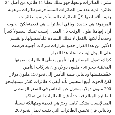
بشراء
الطائرات
وبيعها
.
فهو
يملك
فعلياً
11
طائرة
من
أصل
24
طائرة
.
لديه
عدد
من
الطائرات
المستأجرة،
وطائرات
مرهونة
بقيمة
أقساطها
.
كلّ
الطائرات
المستأجرة،
والطائرات
المرهونة
هي
جديدة،
وباقي
الطائرات
هي
قديمة،
لكنّ
الحوت
أراد
إيهامنا
طوال
الوقت
بأن
الميدل
إيست
تملك
أسطولاً
كبيراً
وجديداً،
لكنها
بالفعل
لا
تملك
السيادة
على
أسطولها،
والقسم
الأكبر
من
هذا
القرار
خضع
لقرارات
شركات
أجنبية
فرضت
على
الميدل
إيست
اتخاذ
هذا
القرار
.
كذلك،
تقول
المصادر
إن
التأمين
يغطّي
الطائرات
بقيمتها
المخمّنة
بنحو
750
مليون
دولار،
وإن
شركات
التأمين
خفّضت
قيمتها
وبالتالي
قيمة
التأمين
إلى
نحو
150
مليون
دولار
.
لكنّ
الحوت
أبلغ
المعنيين
بأنه
أبقى
8
طائرات
تُقدّر
قيمتها
بنحو
200
مليون
دولار
.
بمعزل
عن
النقاش
في
السعر
الوسطي
للطائرة
المبالغ
فيه
جداً،
فإن
الطائرات
التي
تملكها
الميدل
إيست
بشكل
كامل
وحرّ
هي
قديمة
ومتهالكة
نسبياً،
وبالتالي
فإن
تخمين
الطائرات
التي
بقيت
تعمل
بنحو
200