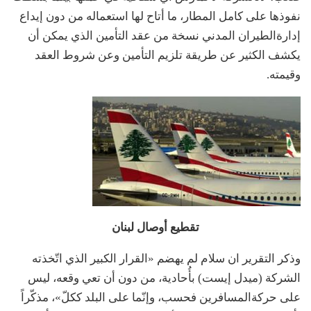
نفوذها
على
كامل
المطار،
ما
أتاح
لها
استعماله
من
دون
إيداع
إدارة
الطيران
المدني
نسخة
من
عقد
التأمين
الذي
يمكن
أن
يكشف
الكثير
عن
طريقة
تلزيم
التأمين
وعن
شروط
العقد
وقيمته
.
تقطيع
أوصال
لبنان
وذكر التقرير ان سلام لم
يهضم
«
القرار
الكبير
الذي
اتّخذته
الشركة
(
ميدل
إيست
)
بأُحادية،
من
دون
أن
تعي
وقعه،
ليس
على
حركة
المسافرين
فحسب،
وإنّما
على
البلد
ككلّ
»
،
مذكّراً