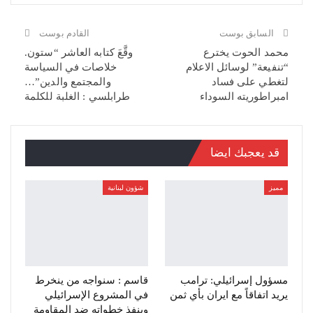
السابق بوست
القادم بوست
محمد الحوت يخترع
وقَّعَ كتابه العاشر “ستون.
“تنفيعة” لوسائل الاعلام
خلاصات في السياسة
لتغطي على فساد
والمجتمع والدين”…
امبراطوريته السوداء
طرابلسي : الغلبة للكلمة
قد يعجبك ايضا
مميز
شؤون لبنانية
مسؤول إسرائيلي: ترامب
قاسم : سنواجه من ينخرط
يريد اتفاقاً مع ايران بأي ثمن
في المشروع الإسرائيلي
وينفذ خطواته ضد المقاومة