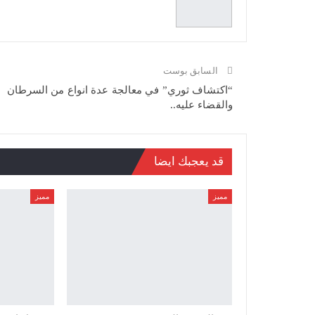
السابق بوست
“اكتشاف ثوري” في معالجة عدة انواع من السرطان
والقضاء عليه..
قد يعجبك ايضا
مميز
مميز