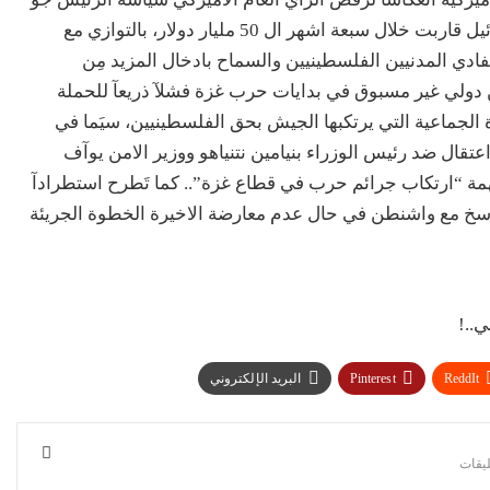
بايدن الازدواجية المتمثلة بمساعدات عسكرية لاسرائيل قاربت خلال سبعة اشهر ال 50 مليار دولار، بالتوازي مع
فادي المدنيين الفلسطينيين والسماح بادخال المزيد مِن
 دولي غير مسبوق في بدايات حرب غزة فشلآ ذريعآ للحملة
ادة الجماعية التي يرتكبها الجيش بحق الفلسطينيين، سيَما في
اعتقال ضد رئيس الوزراء بنيامين نتنياهو ووزير الامن يوآف
مة “ارتكاب جرائم حرب في قطاع غزة”.. كما تَطرح استطرادآ
راسخ مع واشنطن في حال عدم معارضة الاخيرة الخطوة الجريئة
..!
ReddIt
Pinterest
البريد الإلكتروني