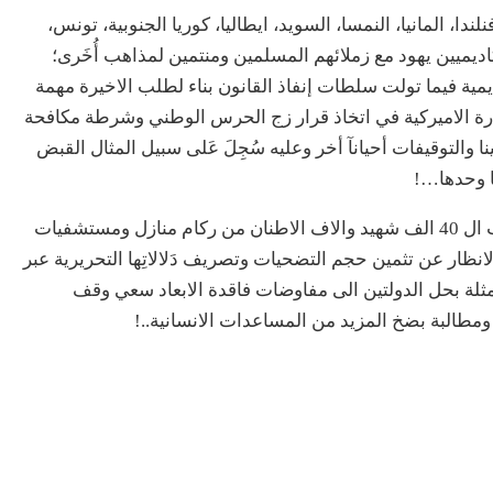
ندا، المانيا، النمسا، السويد، ايطاليا، كوريا الجنوبية، تونس،
يميين يهود مع زملائهم المسلمين ومنتمين لمذاهب أُخَرى؛
مية فيما تولت سلطات إنفاذ القانون بناء لطلب الاخيرة مهمة
دارة الاميركية في اتخاذ قرار زج الحرس الوطني وشرطة مكافحة
 والتوقيفات أحيانآ أخر وعليه سُجِلَ عَلى سبيل المثال القبض
لا مناص من القول استنادآ على الطوفان ان ما يقارب ال 40 الف شهيد والاف الاطنان من ركام منازل ومستشفيات
انظار عن تثمين حجم التضحيات وتصريف دَلالاتِها التحريرية عبر
مثلة بحل الدولتين الى مفاوضات فاقدة الابعاد سعي وقف
ومطالبة بضخ المزيد من المساعدات الانسانية..!