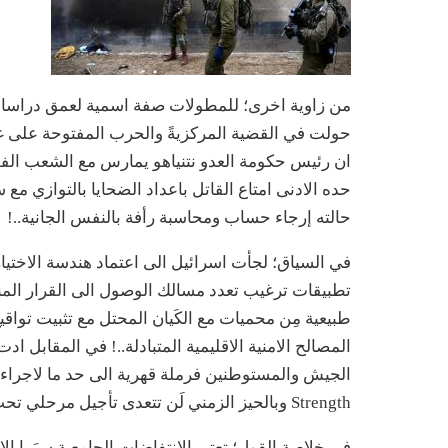
من زاوية اخرى؛ للمطولات صفة اسمية لعمق دراسات
حولت في القضية المركزيةً والحرب المفتوحة على غز
ان رئيس حكومة العدو نتنياهو يمارس مع الشعب الفل
حده الادنى امتاع القاتل باعداد الضحايا بالتواز
حالته إرجاء حساب ومحاسبة رأفة بالنفس الجانية..!
طبيعية مِن محميات مع الكَيان المحتل مع تثبيت توا
المصالح الامنية الاقليمية المتبادلة..! في المقابل
Strength وبالحيز الزمني لَن تتعدى تأجيل مرحلي تحت طائلة (التطبيع التأديبي) Disciplinaire لاحقآ..!
في خلاصة القول؛ تعتبر الانتفاضات الجامعية سيَما ا