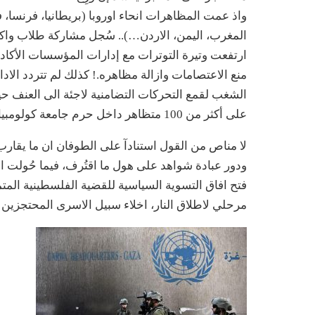
واذ عمت المظاهرات انحاء اوروبا (بريطانيا، فرنسا، فنل
المغرب، اليمن، الاردن…).. سُجل مشاركة طلاب واكاد
ارتفعت وتيرة التوترات مع إدارات المؤسسات الأكادي
منع الاعتصامات وازالة مظاهره.! كذلك لم تتردد الا
الشغب لقمع التحركات التضامنية لاجئة الى العنف حينا
على أكثر من 100 متظاهر داخل حرم جامعة كولومبيا وحدها…!
ودور عبادة شواهد على هول ما اقتُرف، فيما حُولت ال
فتح افاق التسوية السياسية للقضية الفلسطينية المت
مرحلي لاطلاق النار، اخلاء سبيل الاسرى المحتجزين 