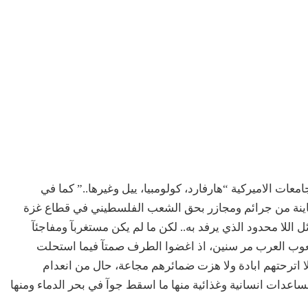
معات الاميركية “هارفارد، كولومبيا، ييل وغيرها..” كما في
اينة من جرائم ومجازر بحق الشعب الفلسطيني في قطاع غزة
 اللا محدود الذي يرفد به.. لكن ما لم يكن مستغربآ ومفاجئآ
شعوب العرب مر سنين، اذ اغضوا الطرف صمتآ فيما استحلت
فلا اترحتهم ابادة ولا هزت ضمائرهم مجاعة، حال من انعدام
ساعدات انسانية وغذائية منها ما اسقط جوآ في بحر الدماء ومنها