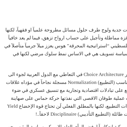
 جدية ولوج طرف حلول مسائل مطروحة علميآ او فقهيآ، لكنها
ة مماطلة وتأجيل على حساب ارواح تزهق، فيما لم يعد خافيآ
سطيني “استراتيجية المحرقة” هوس يعزز ميلآ جرميآ متأصلآ في
ي مع سياسة تسويف هي في الاساس نمط سلوك مرضي لكنها في
في السياق؛ لجأت اسرائيل الى اعتماد هندسة الاختيار Choice Architecture في التعاطي مع الدول العربية لجوء الى
تطبيقات ترغيب تعدد مسالك الوصول الى القرار المناسب (التطبيع) Normalization مسجلة نجاحآ في مؤداه علاقات
قيع على تبادلات اقتصادية وتجارية مع تنسيق عسكري في ضوء
 ادت عملية طوفان الاقصى التي نفذتها حركة حماس على صهاينة
الجيش والمستوطنين فرملة قهرية الى حد ما لاجراءات التطبيع، لكنها بالمطلق الفعلي لَن تحتاج قوة الإخضاع Yield
لاميركية انعكاسآ لرفض الرأي العام الاميركي سياسة الرئيس جو