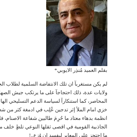
بقلم العميد مُنذِر الايوبي*
لم يكن مستغربآ ان تلك الانتفاضة السلمية لطلاب الجا
ولايات عدة، ذلك احتجاجآ على ما يرتكب جيش الصه
المحاصر، كما استنكارآ لسياسة الدعم التسليحي الهائل
خزي امام الملأ إثر تدجين عُلِب في ادمغة كثر من 
انظمة بدهاء معتاد ما حُرِمَ طالبين شفاعة الاصنام، 
الجاذبية القومية في اقصى ثقلها النوعي تلطٍ خلف م
ما احتجز على المعابر ليفسد إن وُزِع..!