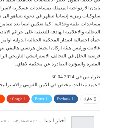
سلوكيات رمزية إنسانيآ تتظهر في دعوة نتنياهو الى ت
مساعدات طبية وغذائية.. كما تعكس ايضآ بعد تضامن
الدعائية والاعلامية الهادفة للتغطية عَلى جرائم الاب
حمأة احتمالية اصدار المحكمة الجنائية الدولية اوامر 
غالانت ورئيس هيئة اركان الجيش هرتسي هاليفي بته
فرضية الخلل في التحالف الاستراتيجي التاريخي ال
المثيرة والمؤثرة الصادرة عن محكمة لاهاي..!
طرابلس في 30.04.2024
*عميد متفاعد، مختص في الامن القومي والاستراتيجي
Google+
Twitter
Facebook
شارك
أخبار الدنيا
4067 المشاركات
0 تعليقات