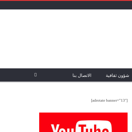
شؤون ثقافية
الاتصال بنا
[adrotate banner=”13″]