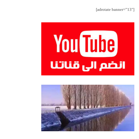
[adrotate banner=”13″]