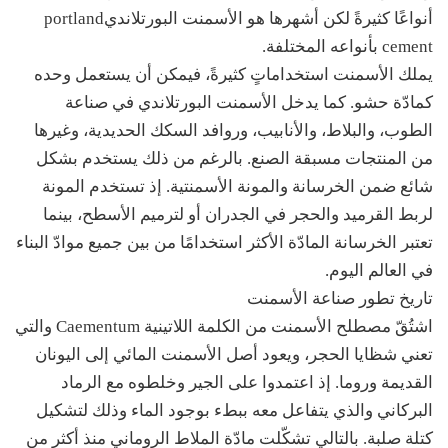
أنواعًا كثيرةً لكن أشهرها هو الأسمنت البورتلانديportland
cement بأنواعه المختلفة.
يملك الأسمنت استخداماتٍ كثيرةً، فيمكن أن يستعمل وحده
كمادّة حشو. كما يدخل الأسمنت البورتلاندي في صناعة
الطوب، والبلاط، والأنابيب، وروافد السكك الحديدية، وغيرها
من المنتجات مسبقة الصنع. بالرغم من ذلك يستخدم بشكل
شائع ضمن الخرسانة والمونة الأسمنتية. إذ تستخدم المونة
لربط القرميد والحجر في الجدران أو لترميم الأسطح، بينما
تعتبر الخرسانة المادّة الأكثر استخدامًا من بين جميع موادّ البناء
في العالم اليوم.
تاريخ تطور صناعة الأسمنت
اشتُقّ مصطلح الأسمنت من الكلمة اللاتينية Caementum والتي
تعني شظايا الحجر، ويعود أصل الأسمنت المائي إلى اليونان
القديمة وروما. إذ اعتمدوا على الجير وخلطوه مع الرماد
البركاني والذي يتفاعل معه ببطء بوجود الماء وذلك لتشكيل
كتلة صلبة. بالتالي تشكّلت مادّة الملاط الروماني منذ أكثر من