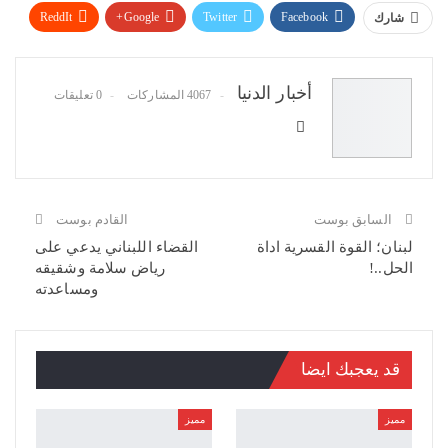
ReddIt
Google+
Twitter
Facebook
شارك
WhatsApp
Pinterest
البريد الإلكتروني
أخبار الدنيا
4067 المشاركات
0 تعليقات
السابق بوست
القادم بوست
لبنان؛ القوة القسرية اداة
القضاء اللبناني يدعي على
الحل..!
رياض سلامة وشقيقه
ومساعدته
قد يعجبك ايضا
مميز
مميز