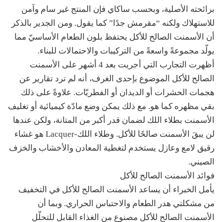
برائحته الأصلية، وبحسب ساكاي فإن المنتج غير سام وآمن
للاستهلاك ولكنه “مقرمش جدًا” كما يقول. ومن الجدير بالذكر
أن الأسمنت الصالح للأكل يحتفظ بلون الطعام الأساسيّ مما
يولّد مجموعةً واسعةً من التركيبات والاحتمالات للبناء.
أظهرت التجارب التي أجريت بعد 4 أشهر على الأسمنت
الصالح للأكل الموضوع بإحدى الغرف، أنه لم ترد تقارير عن
هجمات الحشرات أو الديدان أو الفطريّات. علاوةً على ذلك
بقي مظهره كما هو. مع ذلك يمكن وضع مادّة كيميائية أو تغليف
الأسمنت بطلاء اللك لضمان قدر أكبر من المتانة، ولكن عندها
لن يبقَ الأسمنت صالحًا للأكل. وطلاء اللك-Lacquer هو غشاء
رقيق لامع وعازل يستخدم لتغطية المعادن والأخشاب والخزف
الصيني.
فوائد الأسمنت الصالح للأكل
يأمل الخبراء أن يساعد الأسمنت الصالح للأكل في التخفيف
من مشكلتي هدر الطعام والاحتباس الحراري. وبما أن
الأسمنت الصالح للأكل مصنوع من الغذاء القابل للتحلّل