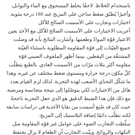
باستخدام الخلاط. لاحقًا يخلط المسحوق مع الماء والتوابل،
وأخيرًا يُطبّق ضغط ساخن على المزيج عند 180 درجة مئوية.
اختبارات وتجارب على الأسمنت الصالح للأكل
أجريت الاختبارات على الأسمنت الصالح للأكل مع الأخذ بعين
الاعتبار قوّة الموادّ وطعمها. وأشارت النتائج بأنه قد وصلت
جميع العيّنات إلى قوّة المقاومة المطلوبة باستثناء العيّنة
المشتقّة من اليقطين. بينما أظهر الملفوف الصيني قوّة
مقاومة أكثر بثلاث مرّات من الأسمنت العادي. بالطبع يتطلّب
كلّ مكوّن درجة حرارة ومستوى ضغط مختلف عن غيره، وهذا
ما شكّل التحدّي الأصعب لهذه التجربة. لذلك لزم القيام بعدد
هائل من الاختبارات لكي يتوصّلوا إلى نتيجة متجانسة ومرضية.
مع ذلك فإن هذا الضبط الدقيق هو الذي جعل التجربة ناجحةً.
حيث كان قد صُنع أسمنت من بقايا الأغذية في دراسات سابقة
لكنه تطلّب دائمًا إضافة البلاستيك إلى المزيج.
سلّطت التجارب الضوء على عوامل غير قوّة المقاومة مثل
النكهات والروائح. وبيَّنت التجارب أن الطعام لا يزال يحتفظ