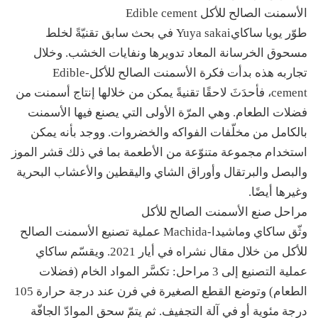
الأسمنت الصالح للأكل Edible cement
طوّر يويا ساكايYuya sakai في بحث سابق تقنيّةً لخلط
مسحوق الخرسانة المعاد تدويرها ونفايات الخشب. وخلال
تجاربه هذه بدأت فكرة الأسمنت الصالح للأكل-Edible
cement، فأحدَثَ لاحقًا تقنيةً يمكن من خلالها إنتاج أسمنت من
فضلات الطعام. وهي المرّة الأولى التي يصنع فيها الأسمنت
بالكامل من مخلّفات الفواكه والخضروات. ووجد بأنه يمكن
استخدام مجموعة متنوّعة من الأطعمة بما في ذلك قشر الموز
والبصل والبرتقال وأوراق الشاي واليقطين والأعشاب البحرية
وغيرها أيضًا.
مراحل صنع الأسمنت الصالح للأكل
وثّق ساكاي وماشيدا-Machida عملية تصنيع الأسمنت الصالح
للأكل من خلال مقال نشراه في أيار 2021. ويقسّم ساكاي
عملية التصنيع إلى 3 مراحل: تكسَّر المواد الخام (فضلات
الطعام) وتوضع القطع الصغيرة في فرن عند درجة حرارة 105
درجة مئوية أو في آلة التجفيف. ثم يتمّ سحق الموادّ الجافّة