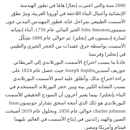
2000 سنة والتي اعتبرت إنجازًا هامًا في تطور الهندسة
الإنشائية وأعمال البناء اللاحقة في أوروبا الغربية. ومرّ تطوّر
الأسمنت الطبيعي بمراحل عدّة، فطور المهندس المدني جون
سميتونJohn Smeaton الجير المائي عام 1756، أثناء إنشائه
لمنارة إديستون في إنجلترا. ثم حوالي عام 1800 تشكّل
الأسمنت بواسطة حرق عقيدات من الحجر الجيري والطيني
في إنجلترا وفرنسا.
عادةً ما ينسب اختراع الأسمنت البورتلاندي إلى البريطاني
جوزيف أسبدينJoseph Aspdin حيث حصل عام 1824 على
براءة اختراعٍ بذلك. وأطلق عليه اسم الأسمنت البورتلاندي
بسبب التشابه الكبير بينه وبين حجر البورتلاند المستخدم في
البناء بإنجلترا. بينما يعتبر آخرون أن النموذج الحقيقي للأسمنت
البورتلاندي هو ذلك الذي أنتجه اسحق تشارلز جونسونIssac
charles johnson حوالي عام 1850. وبحلول عام 2019 أصبحت
الصين والهند رائدتين في إنتاج الأسمنت في العالم، تليهما
فيتنام وأمريكا ومصر.