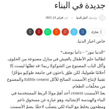
جديدة في البناء
في
فبراير 23, 2023
بواسطة
أخبار الدنيا
شارك
خاص اخبار الدنيا.
“الدنيا نيوز” – دانيا يوسف*
لطالما حلم الأطفال بالعيش في منازل مصنوعة من الحلوى،
وأكل الباب المصنوع من الشوكولا ربما! قد تظنّها ليست إلا
أحلامًا طفوليةً، لكن طوّر باحثون في جامعة طوكيو مؤخّرًا
تقنيةً لإنتاج الأسمنت الصالح للأكل Edible cement والمصنوع
من مخلّفات الطعام.
يعدّ الأسمنت cement أحد أهمّ موادّ الربط المستخدمة في
البناء والهندسة الإنشائية، وهو عبارة عن مسحوق ناعم
ومطحون يخلط مع الماء لكي يتصلّب لاحقًا. يضمّ الأسمنت