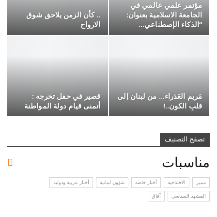
مؤتمر علمي عالمي في
الجامعة الاسلامية بعنوان:
.. كأن الزمن يلاحق شوق
“الذكاء الإصطناعي…
الارواح
مَريم العَذراء… من لبنان إلى
قصير في حفل تخرجه :
قلبِ الكون..!
أتمنى قيام دولة المواطنة
تصفح التصنيف
مناسبات
مميز
الافتتاحية
أخبار خاصة
شؤون لبنانية
أخبار عربية ودولية
المشهد السياسي
آفاق