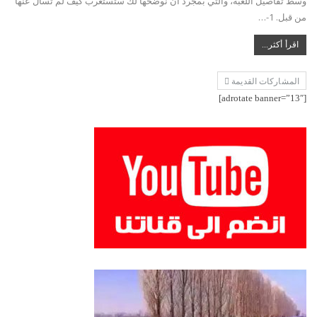
وسط تفاصيل اللعبة، والتي بمجرد أن نوضحها لك ستستغرب كيف لم تسأل عنها
من قبل. 1-…
اقرأ أكثر...
المشاركات القديمة
[adrotate banner=”13″]