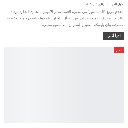
أخبار الدنيا
يناير 15, 2023
يتقدم موقع "الدنيا نيوز" من مديره العميد منذر الايوبي بالتعازي الحارة لوفاة
والدته السيدة مريم محمد ادريس. نسأل الله ان يتغمدها بواسع رحمته، وعظيم
مغفرته، وأن يلهمكم الصبر والسلوان، انه سميع مجيب.
اقرأ أكثر...
مميز