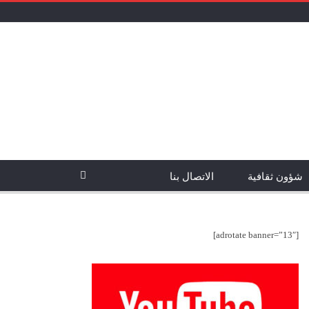
شؤون ثقافية
الاتصال بنا
[adrotate banner=”13″]