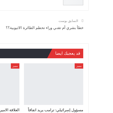
السابق بوست
خطأ بشري أم تقني وراء تحطم الطائرة الاثيوبية؟؟
قد يعجبك ايضا
مميز
مميز
مسؤول إسرائيلي: ترامب يريد اتفاقاً
العلاقة الامي