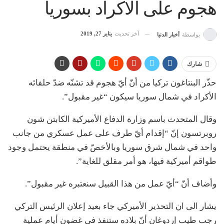
هجوم على الاكراد بسوريا
آخر تحديث
يناير 27, 2019
بواسطة
أخبار الدنيا
شارك
حذّر البنتاغون تركيا من أنّ أيّ هجوم قد تشنّه ضدّ حلفائه
الأكراد في شمال سوريا سيكون “غير مقبول”.
وقال المتحدث باسم وزارة الدفاع الأميركية الكابتن شون
روبرتسون إنّ “إقدام أيّ طرف على عمل عسكري من جانب
واحد في شمال شرق سوريا وبالأخصّ في منطقة يحتمل وجود
طواقم أميركية فيها، هو أمر مقلق للغاية”.
وأضاف أنّ “أيّ عمل من هذا القبيل سنعتبره غير مقبول”.
يشار الى ان التحذير الأميركي جاء بعيد إعلان الرئيس التركي
رجب طيب إردوغان أنّ بلاده ستنفذ في غضون أيام عملية