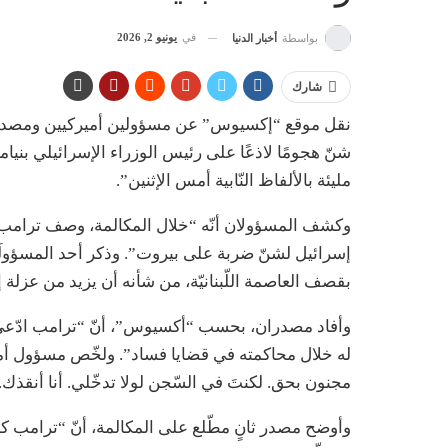
في
يونيو 2, 2026
بواسطة
أخبار الدنيا
شارك
نقل موقع “إكسيوس” عن مسؤولين أميركيين ومصدر ثال
شنّ هجومًا لاذعًا على رئيس الوزراء الإسرائيلي بنيام
مليئة بالألفاظ النّابية أمس الإثنين”.
وكشف المسؤولان أنّه “خلال المكالمة، وصف ترامب نت
إسرائيل لشنّ ضربة على بيروت”. وذكر أحد المسؤولَين أ
بقصف العاصمة اللّبنانيّة، من شأنه أن يزيد من عزلة 
وأفاد مصدران، بحسب “أكسيوس”، أنّ “ترامب ادّعى أن
له خلال محاكمته في قضايا فساد”. ولخّص مسؤول أمير
مجنون بحق. لكنتَ في السّجن لولا تدخّلي. أنا أنقذك
وأوضح مصدر ثانٍ مطّلع على المكالمة، أنّ “ترامب كان