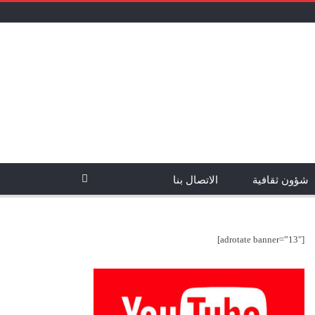
شؤون ثقافية
الاتصال بنا
[adrotate banner=”13″]