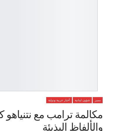
مميز
شؤون لبنانية
أخبار عربية ودولية
مكالمة ترامب مع نتنياهو كا
والألفاظ البذيئة