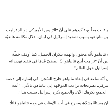
ث مطّلع، تأكيدهم على أنّ “الرّئيس الأميركي دونالد ترامب
ين نتانياهو، بسبب تصعيد إسرائيل في لبنان، خلال مكالمة هاتفيّة
انياهو بأنّه مجنون واتهمه بنكران الجميل، كما أوقف خطّة
نّ “ترامب أبلغ نتانياهو أنّ المضيّ قُدمًا في تنفيذ تهديداته
إسرائيل حول العالم”.
ّه ساعد في إبقاء نتانياهو خارج السّجن، في إشارة إلى دعمه
كي، تصريحات ترامب الموجّهة إلى نتانياهو، بالآتي: “أنت
. الجميع يكرهك الآن، والجميع يكره إسرائيل بسبب هذا”.
 مستاءً بشدّة، وصرخ في أحد الأوقات في وجه نتانياهو قائلًا: