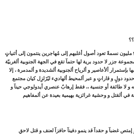
؟؟
على مساحة جغرافيّة تقدر بِ 270,534 كم² ، يقطن 9 مليون نسمةً تعود أصول أغلبهم إلى مُهاجرين ينتمون إلى أثنياتٍ
نهم مُسلِمون” .. مجموعة جزر لا حدود برية لها حتمآ تقع في الجهة الجنوبية ألغربيّة
إستمرار ألأعاصير و ألرياح ألجنوبية ألشديدة و ألمدمرة ، إلا
دود دولٍ و قاراتٍ و عبر ألمحيط ألهاديء ليُزَلزِل كيان مجتمع
ه و لا طائفة أو جنسية ،، فقط إرهابٌ عنصري أيدولوجي حينآ و
في ألقتل و وحشية غرائزية بهيمية بعيدة عن ألمفاهيم
متص غضبآ و حقدآ قد ينمو دفينآ حافزآ لعنف و قتل لاحقٍ