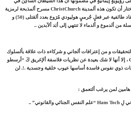
نيٍ على رؤيويةٍ إيمانيةٍ في مضمونها أن هذا ألشيطان ألساكِن في
لاوعي ألقاتل “برينتون تارنت” Brinton Tarent قد إختار أن تكون هذه ألمدينة ChristChurch مسرح ألمذبحة لرمزية
إسمها ذو ألصفة ألدينية ألمقدسة ، أمعانآ في زَرع أحقاد طائفية عبر فعلٍ جُرميٍ هوليودي مُرَوع بعدد ألقتلى (50) و
تحقيقات و من إعترافات ألجاني و شركاءه ذات علاقة بألسلوك
ألجرمي و علم ألنفس ألجنائي Criminal psychology ، إلا أنها لا شك بعيدة عن نظريات فلاسفة ألإغريق كَ “أرسطو
وقات ذوي نفوس فاسدة أساسها عيوب خلقية وجسدية .!. لن
ن هامين لمن يرغب ألتعمق :