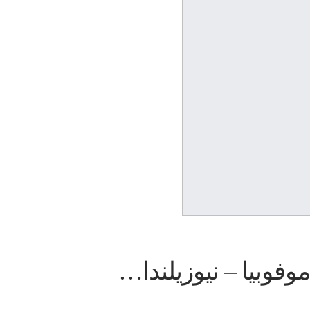
وبيا – نيوزيلندا…