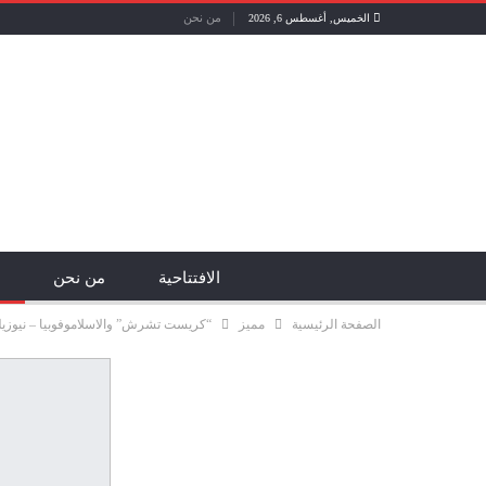
من نحن
الخميس, أغسطس 6, 2026
الافتتاحية
من نحن
الصفحة الرئيسية
مميز
“كريست تشرش” والاسلاموفوبيا – نيوزيل