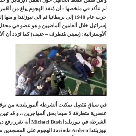
و من ضمن أللَغط ألحاصِل حول ألعمل ألإرهابي و خلف
حرب عام 1948 إلى بريطانيا ثم الى نيوزلندا
إسرائيل خلال ألعامين ألماضيين و هو عضو في محفل “
ألأوسترالية: (يميني مُتطرف – عنيف) كما تَرَدد أن أ
في سياقٍ مُتَصِل تمكنت ألشرطة ألنيوزيلندية من توق
عنصرية متطرفة لا سيما بحق ألمهاجرين ،، و قد تبين
الشرطة في نيوزيلندا sh
نيوزيلندا Jacinda Ardern الهجوم 