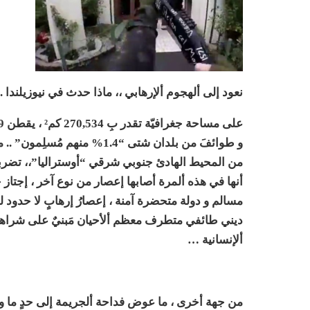
نعود إلى ألهجوم ألإرهابي ،، ماذا حدث في نيوزيلندا .
و طوائفَ من بلدان شتى “1.4% م
من المحيط الهادئ جنوبي شرقي “أوستراليا”،، تضربها ب
أنها في هذه ألمرة أصابها إعصار من نوع آخر ، إجتاز ح
مسالم و دولة متحضرة آمنة ، إعصارُ إرهابٍ لا حدود ل
ديني طائفي متطرف معظم ألأحيان مَبنيٌ على شراهة 
ألإنسانية …
من جهة أخرى ، ما عوض فداحة ألجريمة إلى حدٍ ما و إ