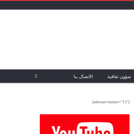
شؤون ثقافية
الاتصال بنا
[adrotate banner=”13″]