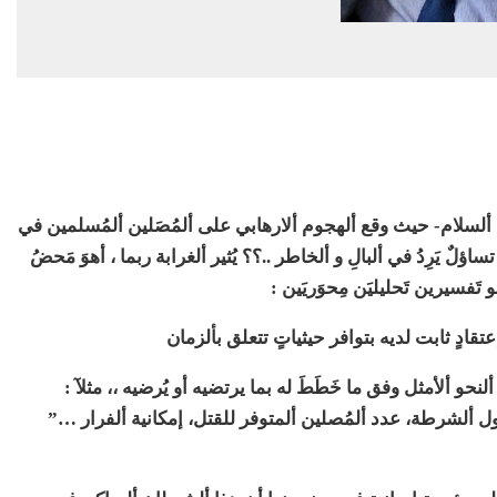
 ألسلام- حيث وقع ألهجوم ألارهابي على ألمُصَلين ألمُسلمين في
َسجدي شارعي “دينز” Deinz و “لينوود” Linwood تساؤلٌ يَرِدُ في ألبالِ و ألخاطر ..؟؟ يُثير ألغرابة ربما ، أهوَ مَحضُ
 تَفسيرين تَحليليَن مِحوَريَين :
عتقادٍ ثابت لديه بتوافر حيثياتٍ تتعلق بألزمان
حو ألأمثل وفق ما خَطَطَ له بما يرتضيه أو يُرضيه ،، مثلآ :
ل ألشرطة، عدد ألمُصلين ألمتوفر للقتل، إمكانية ألفرار …”