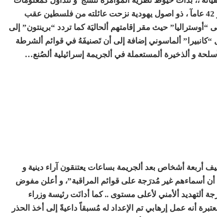
ياته ،، بدأت خيوط نظرية ألمؤامرة تُنسَج
و تتداول كمعلومات
لم تتأكد في ملخصها : أن مُنفذ الهجوم يبلغ من ألعُمر 42 عامآ ، ذو اصول يهودية نزحت عائلته من فلسطين عقب
 و منها إلى “أوستراليا” حيث مقر إقامتهم ألحاليَة كما تردد “برينتون” إلى
كانبيرا” ألماسوني إضافة إلى أن تَصنيفَهُ في قوائم ألشرطة
لأسلحة و ألذخيرة ألمستعملة في ألجريمة إسرائيلية ألصُنع…
يف أربعة أشخاص بعد ألجريمة بساعات يعتنقون آراء دينية و
 أن أسماءهم غير مُدرَجة على قوائم المراقبة”، و أعلن مفوض
Michael Bu أنه تقرر رفع درجة ألتهديد ألأمني لأعلى مستوى .. كما أدانَت رئيسة وزراء
على المسجدين معتبرة أنه عمل إرهابي تم الإعداد له مُسبقاً داعيةً إلى أخذ الحذر