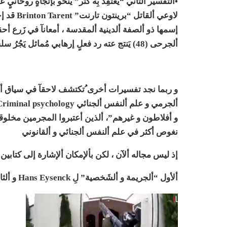
•ألتفسير ألثاني “يعتَقِد بِه كُثُر” يَنحو بإتجاهٍ روحا
ألجرحى (48) يَنتج عته رد فعلٍ إرهابي مُماثل يَجُرُ سلسلة من ألدموع و ألدماء لا تنتهي إلى أبَد ألآبدين ..
و ربما نجد تفسيرات أخرى ُتكتشف لاحقآ في سياق أل
و أفلاطون و غيرهم”، ألذين أعتبروا المجرمين مخل
نغوص أكثر في علم ألنفس ألجنائي و ألقانوني
إذ ليس مجاله ألآن ، لكن بألإمكان ألإشارة إلى كتابي
ألأول “ألجريمة و ألشَخصية” لِ Hans Eysenck و ألثاني لِ Hans Toch “علم النفس الجنائي والقانوني” ..