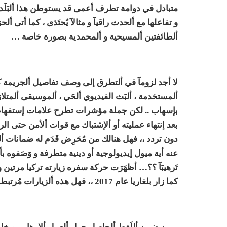
و تفاعلها مع ألحدث راقيآ و مثالآ يُحتَذى ، كما أتى أ
ألطائفتين ألمسيحية و ألمحمدية بصورة خاصة …
لا أجد لزومآ في ألتطرق إلى وصف تفاصيل ألجريمة كألأسل
ألمستخدمة ، ألبَث الفيديوي ألحَي ، ألموسيقى ألمتلاز
بإسهاب .. لكن جملة مؤشرات تطرح علامات إستفهام لا ب
دون تردد ،، فهل هنالك من مُحَرِض قَدَم له ضمانات أل
عنه أية ميول إيديولوجية أو دينية متطرفة و وَصَفوه بأل
كما زار بلغاريا عام 2017 ،، فهل هذه ألزيارات مُرتبطة بِجريمته ؟؟…