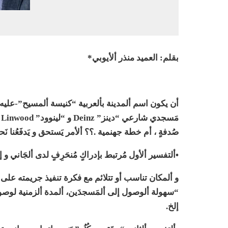
بقلم: العميد منذر ألأيوبي*
أن يكون اسم ألمدينة بألعربية “كنيسة ألمسيح”-عليه
م
صُدفةٍ ، أم خطة جهنمية .؟؟ ألأمر يَستحق و يَدفَعُنا نَحو
•ألتفسير ألأول مُرتبط بإدراكٍ مُنحَرِفٍ لدى ألجَاني و إ
و ألمكان تناسب أو تتلائم مع فكرة تنفيذ جريمته على ألن
“سهولة ألوصول إلى ألمَسجدَين، ألمدة ألزمنية لوصو
إلخ.