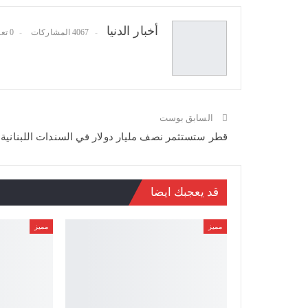
أخبار الدنيا
4067 المشاركات
0 تعليقات
السابق بوست
قطر ستستثمر نصف مليار دولار في السندات اللبنانية
قد يعجبك ايضا
مميز
مميز