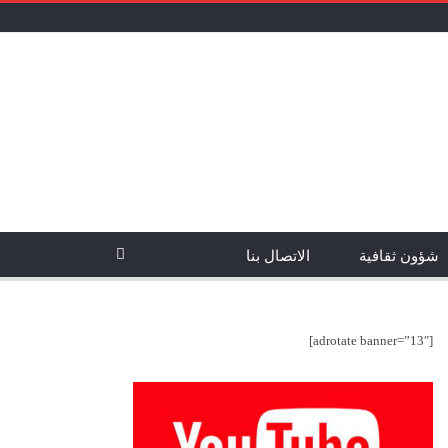
شؤون ثقافية
الاتصال بنا
[adrotate banner=”13″]