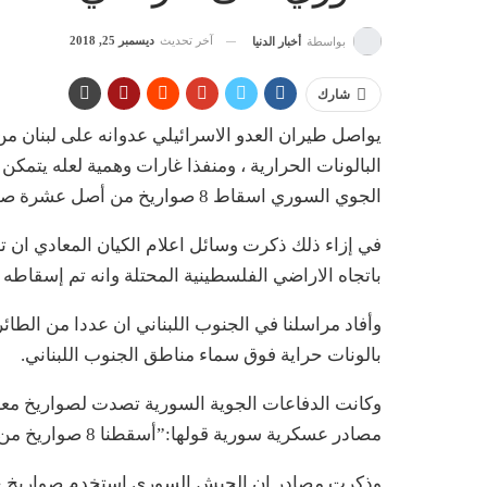
آخر تحديث
ديسمبر 25, 2018
بواسطة
أخبار الدنيا
شارك
يواصل طيران العدو الاسرائيلي عدوانه على لبنان م
البالونات الحرارية ، ومنفذا غارات وهمية لعله يتم
الجوي السوري اسقاط 8 صواريخ من أصل عشرة صواريخ جو ارض على اهداف في ريف دمشق وافشلت عدوانها.
في إزاء ذلك ذكرت وسائل اعلام الكيان المعادي ان 
باتجاه الاراضي الفلسطينية المحتلة وانه تم إسقاطه 
وأفاد مراسلنا في الجنوب اللبناني ان عددا من الطا
بالونات حراية فوق سماء مناطق الجنوب اللبناني.
وكانت الدفاعات الجوية السورية تصدت لصواريخ مع
مصادر عسكرية سورية قولها:”أسقطنا 8 صواريخ من أصل 10 صواريخ أطلق في اتجاه مناطق في ريف دمشق” .
وذكرت مصادر ان الجيش السوري استخدم صواريخ جدي