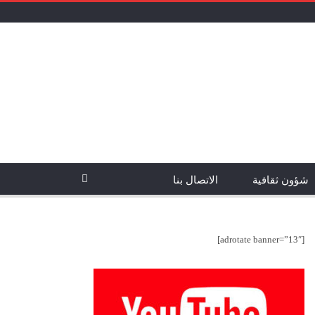
شؤون ثقافية
الاتصال بنا
[adrotate banner=”13″]