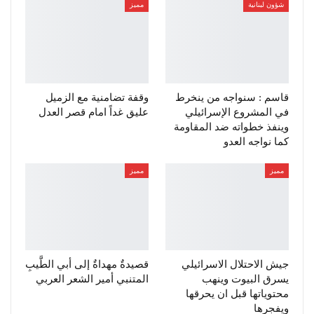
شؤون لبنانية
مميز
قاسم : سنواجه من ينخرط
وقفة تضامنية مع الزميل
في المشروع الإسرائيلي
عليق غداً امام قصر العدل
وينفذ خطواته ضد المقاومة
كما نواجه العدو
مميز
مميز
جيش الاحتلال الاسرائيلي
قصيدةٌ مهداةٌ إلى أبي الطَّيبِ
يسرق البيوت وينهب
المتنبي أمير الشعر العربي
محتوياتها قبل ان يحرقها
ويفجرها