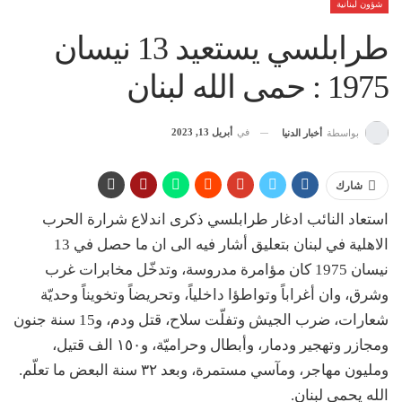
شؤون لبنانية
طرابلسي يستعيد 13 نيسان
1975 : حمى الله لبنان
في
أبريل 13, 2023
بواسطة
أخبار الدنيا
شارك
استعاد النائب ادغار طرابلسي ذكرى اندلاع شرارة الحرب
الاهلية في لبنان بتعليق أشار فيه الى ان ما حصل في 13
نيسان 1975 كان مؤامرة مدروسة، وتدخّل مخابرات غرب
وشرق، وان أغراباً وتواطؤا داخلياً، وتحريضاً وتخويناً وحديّة
شعارات، ضرب الجيش وتفلّت سلاح، قتل ودم، و15 سنة جنون
ومجازر وتهجير ودمار، وأبطال وحراميّة، و١٥٠ الف قتيل،
ومليون مهاجر، ومآسي مستمرة، وبعد ٣٢ سنة البعض ما تعلّم.
‏الله يحمي لبنان.