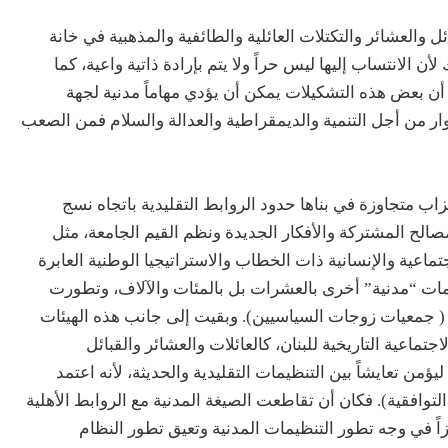
 والعشائر والتكتلات العائلية والطائفية والمذهبية في خانة
أن الانتساب إليها ليس حراً ولا يتم بإرادة ذاتية واعية، كما
ن بعض هذه التشكيلات يمكن أن يؤدي مهاماً مدنية لجهة
وار من أجل التنمية والديمقراطية والعدالة والسلام فمن الصعب
نشائه عام 1920 تنظيمات وأحزاب متجاوزة في بناها حدود الروابط التقليدية باتجاه نسج
صالح المشتركة والأفكار الجديدة ونظم القيم الجامعة، مثل
تماعية والإنسانية ذات الخطاب والاستراتيجيا الوطنية العابرة
ت “مدنية” أخرى بالعشرات بل بالمئات والآلاف، وتطورت
( جمعيات زوجات السياسيين). وبقيت إلى جانب هذه الهيئات
اجتماعية التاريخية للبنان، كالعائلات والعشائر والقبائل
من تعايشاً بين التنظيمات التقليدية والحديثة، لأنه اعتمد
توافقية). فكان أن تقاطعت الصيغة المدنية مع الروابط الأهلية
ً في وجه تطور التنظيمات المدنية وتعيق تطور النظام