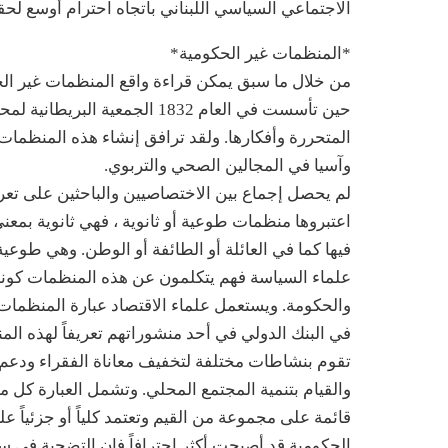
الاجتماعي السياسي اللبناني باتجاه احترام أوسع لحق
*المنظمات غير الحكومية*
من خلال ما سبق يمكن قراءة واقع المنظمات غير الح
حين تأسست في العام 1832 الجمعية
المتحررة وأفكارها. ولقد ترافق إنشاء هذه المنظمات 
وآسيا في المجالين الصحي والتربوي.
لم يحصل إجماع بين الاختصاصيين والباحثين على تعر
اعتبروها منظمات طوعية أو ثانوية ، فهي ثانوية بمعنى أ
فيها كما في العائلة أو الطائفة أو الوطن. وهي طوعية بم
علماء السياسة فهم يتكلمون عن هذه المنظمات كو
والحكومة. ويستعمل علماء الاقتصاد عبارة المنظمات الت
في البنك الدولي في أحد منشوراتهم تعريفاً لهذه ا
تقوم بنشاطات مختلفة لتخفيف معاناة الفقراء ودعم 
والقيام بتنمية المجتمع المحلي. وتشمل العبارة كل
قائمة على مجموعة من القيم وتعتمد كلياً أو جزئياً ع
الحكومية قد أصبحت أكثر احترافاً فإن التضحية في سب