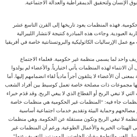
وق الإنسان ولتحقيق الديمقراطية والعدالة الاجتماعية.
كومية. فهذه المنظمات يعود تاريخها إلى القرن التاسع عشر
 البريطانية لمحاربة العبودية. وجاءت هذه المبادرة كنتيجة لانتشار الليبرالية
مع عمل الإرساليات الكاثوليكية والبروتستانتية خاصة في أفريقيا
يف واحد لما يسمى منظمة غير حكومية. فعلماء الاجتماع
ن الانتماء لهذه المنظمات يأتي اختيارياً. والأعضاء لم يولدوا
عنى أن الأعضاء لا يتلقون أجراً مادياً لقاء انضمامهم إليها. أما
نها مجموعات ذات مصلحة خاصة تعمل كوسيط بين أفراد الشعب
ي لا تبغي الربح أو القطاع الذي لا يبغي الربح. وقد قدَم خبراء
لمنظمات جاء فيه: “المنظمات غير الحكومية هي منظمات خاصة
مصالحهم وحماية البيئة وتقديم خدمات اجتماعية أساسية
 منظمة لا تبغي الربح وتكون مستقلة عن الحكومة. وهي منظمات
لى الهيئات الخيرية والأعمال الطوعية. ورغم أن المنظمات غير
يل الغير والتطوع يبقيان الخاصتين المميزتين للتعريف عنها”.