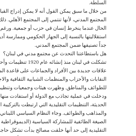
السلطة.
من خلال ما سبق يمكن القول أنه لا يمكن إدراج القبائل
المجتمع المدني، لأنها تنتمي إلى المجتمع الأهلي. ذلك ل
الحال عندما ينخرط إنسان في حزب أو جمعية. ورغم أ
استقلاليتها بالنسبة إلى الجهاز الحكومي وممارسة أد
جداً تصنيفها ضمن المجتمع المدني.
هل باستطاعتنا التحدث عن مجتمع مدني في لبنان؟
تشكلت في لبنان منذ إ
علاقات جديدة بين الأفراد والجماعات على قاعدة الم
النقابات والأحزاب والمنظمات الشبابية الثقافية والاج
للطوائف والمناطق. وظهرت هيئات وجمعيات وتنظيما
ودخلت في عملية تجاذب مع الدولة أو استفادت منها 
الحديثة، التنظيمات التقليدية التي ارتبطت بالتركيبة ال
والمذاهب والطوائف. وجاء النظام السياسي اللبناني ليؤ
الصيغة الطائفية للمشاركة السياسية (الديموقراطية ال
التقليدية إلى حد أنها خلقت مصالح بدأت تشكل حاجزا