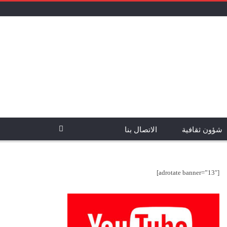
شؤون ثقافية
الاتصال بنا
[adrotate banner=”13″]