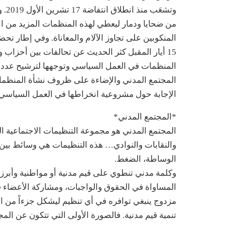
من ضحايا ودمار ليعطي لهذه المنظمات المزيد من الاه
المنكوبين على تجاوز الآلام والمعاناة. وفي إطار تحض
15 أيار المقبل كثر الحديث عن تحالفات بين أحزا
المنظمات في العمل السياسي وتوجهها لترشيح عدد من
المجتمع المدني والإضاءة على ظروف نشأة المنظمات غ
الإجابة حول مشروعية انخراطها في العمل السياسي.
*المجتمع المدني*
المجتمع المدني هو مجموعة التنظيمات الاجتماعية ال
والنقابات والنوادي… هذه التنظيمات هي وسائط بين 
الوساطة، الضغط.
وكلمة مدني تنطوي على قيم مدنية أو مواطنية وأبرز 
المساواة في الحقوق والواجبات، ومشاركة الأعضاء في
مزدوج ينبغي توافره في أي تنظيم ليشكل جزءاً من ال
تنمية قيم مدنية. فالصورة الأولى التي تتكون عن ال