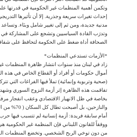
وتكمن أهمية المنظمات غير الحكومية في قدرتها عل
إحداث تغيرات سريعة وجذرية. إلا أن تأثيرها التدريجي
مدنية جديدة، ومن ثم إلى تغيير شامل وبنَاء. وتساعد 
وتدرَب القادة السياسيين وتشجع على المشاركة في ال
الصحافة أداة ضغط على الحكومة لتحافظ على شفافيت
*الأزمات تستدعي المنظمات*
زاد في لبنان منذ سنوات انتشار ظاهرة المنظمات غير 
أموال حكومات أو أفراد أو القطاع الخاص في هذه ال
(صحية وتربوية وإنمائية) تملأ فيها الفراغات التي تتركها
تفاقمت هذه الظاهرة إثر أزمة النزوح السوري وشهدت
بخاصة في ظل الانهيار الاقتصادي وعقب انفجار مرفأ ب
والنازحين، ب
أمام سابقة فريدة: أزمة إنسانية لم تتسبب فيها حرب 
ووفقاً للقانون اللبناني فإن المنظمة غير الحكومية 