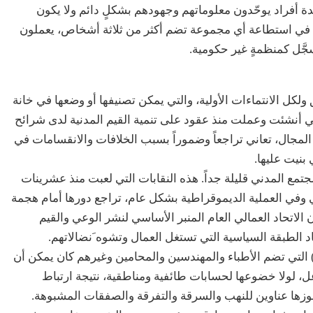
دة أفراد يوحّدون معلوماتهم وجهودهم بشكلٍ دائم ولا يكون
أن في استطاعة أي مجموعة تضم أكثر من ثلاثة أشخاص، يعملون
جَّل كمنظمةٍ غير حكومية.
ولكل الانتماءات الأولية، والتي يمكن تصنيفها أو وضعها في خانة
تي أنشئت وعملت منذ عقود على تنمية القيم المدنية لدى شرائح
 المجال، تعاني تراجعاً وضموراً بسبب الخلافات والانقسامات في
بنيت عليها.
مجتمع المدني قليلة جداً. هذه النقابات التي لعبت منذ عشرينات
ني وفي العملية الديموقراطية بشكل عام، تراجع دورها أمام هجمة
 الاتحاد العمالي العام المنبر الأساسي لنشر الوعي والقيم
 الطبقة السياسية التي تستغل العمال وتشوه َنضالاتهم.
ها) التي تضم الأطباء والمهندسين والمحامين وغيرهم كان يمكن أن
ل، لولا خضوعها لحسابات طائفية ومناطقية، نتيجة ارتباط
زها عناوين للنهب والسرقة والتفرقة والصفقات المشبوهة.