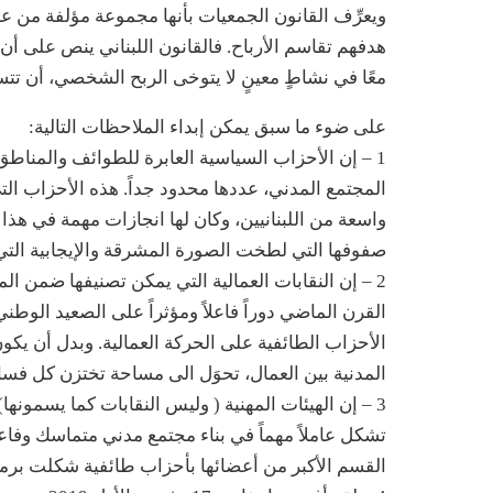
ويعرِّف القانون الجمعيات بأنها مجموعة مؤلفة من ع
هدفهم تقاسم الأرباح. فالقانون اللبناني ينص على 
معًا في نشاطٍ معينٍ لا يتوخى الربح الشخصي، أن تتس
على ضوء ما سبق يمكن إبداء الملاحظات التالية:
1 – إن الأحزاب السياسية العابرة للطوائف والمناطق 
المجتمع المدني، عددها محدود جداً. هذه الأحزاب ال
واسعة من اللبنانيين، وكان لها انجازات مهمة في هذا
صفوفها التي لطخت الصورة المشرقة والإيجابية التي 
2 – إن النقابات العمالية التي يمكن تصنيفها ضمن ال
القرن الماضي دوراً فاعلاً ومؤثراً على الصعيد الوط
الأحزاب الطائفية على الحركة العمالية. وبدل أن يكون
المدنية بين العمال، تحوَل الى مساحة تختزن كل فساد
3 – إن الهيئات المهنية ( وليس النقابات كما يسمون
تشكل عاملاً مهماً في بناء مجتمع مدني متماسك وفاع
القسم الأكبر من أعضائها بأحزاب طائفية شكلت برمو