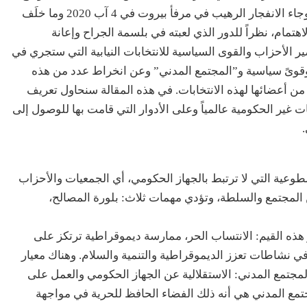
وتشعَب منذ انطلاق انتفاضة 17 تشرين الأول 2019. وجاء الانفجار الرهيب في مرفأ بيروت في 4 آب 2020 وما خلَف
تمام، نظراً للدور الذي لعبته في بلسمة الجراح وإعانة
ير الأحزاب والقوى السياسية للانتخابات النيابية التي ستجري في
ب وقوىً سياسية و”المجتمع المدني” وعن انخراط عدد من هذه
 أعضائها لهذه الانتخابات. في هذه المقالة سنحاول تعريف
ير الحكومية عالمياً وعلى الأدوار التي قامت بها للوصول إلى
طوعية التي لا ترتبط بالجهاز الحكومي، أي الجمعيات والأحزاب
المجتمع والسلطة، وتؤدي مهمات ثلاث: بلورة المصالح،
هذه القيم: الانتساب الحر، ممارسة ديموقراطية ترتكز على
 نشاطات تعزز الديموقراطية والتنمية والسلام. وهناك معيار
مجتمع المدني: الاستقلالية عن الجهاز الحكومي والعمل على
مجتمع المدني هي أنه ذلك الفضاء الحافظ للحرية في مواجهة