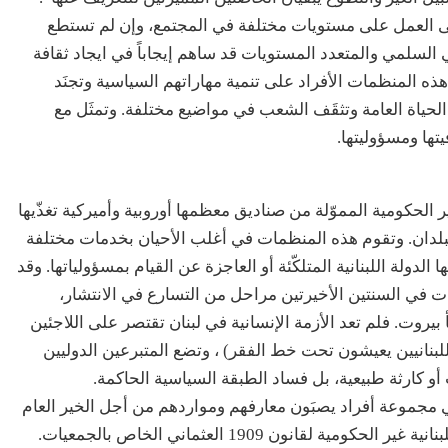
ى العمل على مستويات مختلفة في المجتمع، وإن لم تستطع
 السلمي والمتعدد المستويات قد ساهم إيجاباً في ايجاد ثقافة
هذه المنظمات الأفراد على تنمية مهاراتهم السياسية وتجنَد
حياة العامة وتثقَف الشعب في مواضيع مختلفة. وتمثَل مع
ها ومسؤوليتها.
الحكومية المموّلة من صناديق معظمها أوروبية وأميركية تغذّيها
بلدان. وتقوم هذه المنظمات في أغلب الأحيان بخدمات مختلفة
 الدولة اللبنانية المتلكّئة أو العاجزة عن القيام بمسؤولياتها. وقد
 في السنتين الأخيرتين مراحل من التسارع في الانتشار،
يروت. فلم تعد الأزمة الإنسانية في لبنان تقتصر على اللاجئين
ل أصبحت تطال كل السكان ( 70% من اللبنانيين يعيشون تحت خط الفقر) ، وتضع المتبرعين الدوليين
أو كارثة طبيعية، بل فساد الطبقة السياسية الحاكمة.
هي مجموعة أفراد يصبَون معارفهم ومواردهم من أجل الخير العام
من دون توخي الربح الشخصي. وتخضع المنظمات اللبنانية غير الحكومية لقانون 1909 العثماني الخاص بالجمعيات.