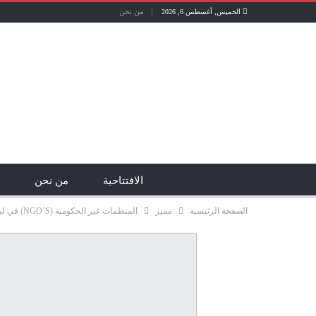
من نحن
الخميس, أغسطس 6, 2026
الافتتاحية
من نحن
الصفحة الرئيسية
مميز
المنظمات غير الحكومية (NGO’S) في لبنان لا تبغي الربح ولكن بعضها يبغي السلطة