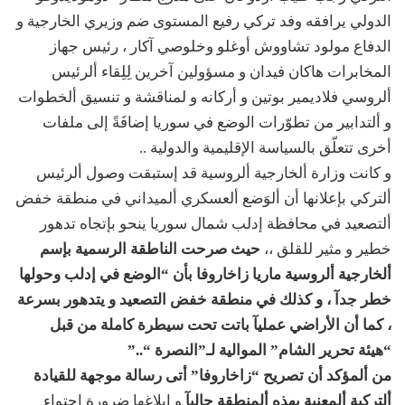
الدولي يرافقه وفد تركي رفيع المستوى ضم وزيري الخارجية و
الدفاع مولود تشاووش أوغلو وخلوصي آكار ، رئيس جهاز
المخابرات هاكان فيدان و مسؤولين آخرين لِلِقاء ألرئيس
ألروسي فلاديمير بوتين و أركانه و لمناقشة و تنسيق ألخطوات
و ألتدابير من تطوّرات الوضع في سوريا إضافَةً إلى ملفات
أخرى تتعلّق بالسياسة الإقليمية والدولية ..
و كانت وزارة ألخارجية ألروسية قد إستبقت وصول ألرئيس
ألتركي بإعلانها أن ألوَضع ألعسكري ألميداني في منطقة خفض
ألتصعيد في محافظة إدلب شمال سوريا ينحو بإتجاه تدهور
خطير و مثير للقلق ،،
حيث صرحت الناطقة الرسمية بإسم
ألخارجية ألروسية ماريا زاخاروفا بأن “الوضع في إدلب وحولها
خطر جدآ ، و كذلك في منطقة خفض التصعيد و يتدهور بسرعة
، كما أن الأراضي عمليآ باتت تحت سيطرة كاملة من قبل
“هيئة تحرير الشام” الموالية لـ”النصرة “..”
من ألمؤكد أن تصريح “زاخاروفا” أتى رسالة موجهة للقيادة
ألتركية
ألمعنية بهذه ألمنطقة حاليآ
و إبلاغها ضرورة احتواء