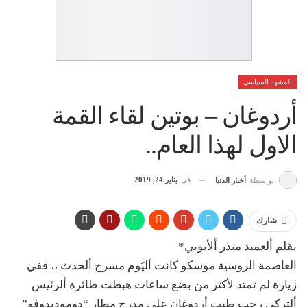
المشهد السياسي
أردوغان – بوتين لقاء القمة
الاول لهذا العام..
في
يناير 24, 2019
بواسطة
أخبار الدنيا
شارك
بقلم ألعميد منذر ألأيوبي*
العاصمة الروسية موسكو كانت أليَوم مسرح ألحدث ،، ففي
زيارة لم تمتد لأكثر من بضع ساعات هبطت طائرة ألرئيس
ألتركي رجب طيب أردوغان على مدرج مطار “دوموديدوفو”