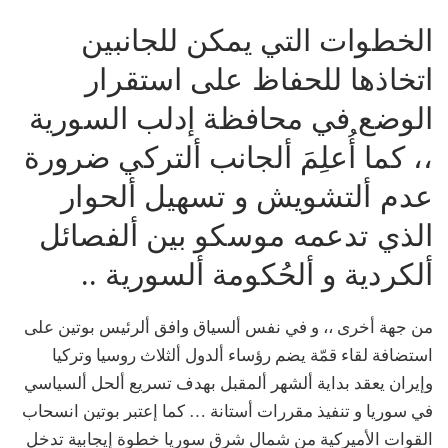
الخطوات التي يمكن للجانبين
اتخاذها للحفاظ على استقرار
الوضع في محافظة إدلب السورية
،، كما أُعلِمَ ألجانب ألتركي ضرورة
عدم ألتشويش و تسهيل ألحوار
الذي تدعمه موسكو بين ألفصائل
ألكردية و ألحُكومة ألسورية ..
من جهة أخرى ،، و في نفس ألسياق وافق ألرئيس بوتين على
استضافة لقاء قمّة يضم رؤساء ألدول ألثلاث روسيا وتركيا
وإيران يعقد بداية ألشهر ألمقبل بهدف تسريع ألحل ألسياسي
في سوريا و تنفيذ مقررات أستانة … كما إعتبر بوتين انسحاب
القوات الأميركية من شمال شرق سوريا خطوة إيجابية تدخل