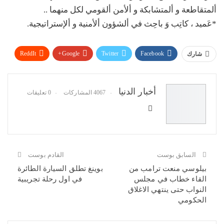
ألمتقاطعة و ألمتشابكة و ألأمن ألقومي لكل منهما ..
*عَميد ، كاتِب وَ باحِث في ألشؤون ألأمنية و ألإستراتيجية.
ReddIt
Google+
Twitter
Facebook
شارك
WhatsApp
Pinterest
البريد الإلكتروني
أخبار الدنيا
4067 المشاركات
0 تعليقات
السابق بوست
القادم بوست
بيلوسي منعت ترامب من
بوينغ تطلق السيارة الطائرة
القاء خطاب في مجلس
في اول رحلة تجريبية
النواب حتى ينتهي الاغلاق
الحكومي