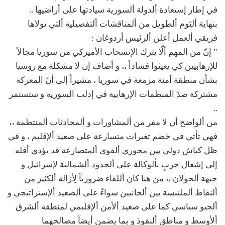
في إطار إستعادة ألدولة ألسورية سيادتها على أراضيها ..
بنهاية أليَوم ألطويل من ألمناقشات ألتفصيلية ألتي تولاها
فريقي ألعمل أعلن ألرئيس أردوغان :
” إنّ من المهم ألّا يترك الإنسحاب الأميركي من سوريا مجالاً
للإرهابيين كي يعيثوا فساداً ،، و أضاف إن لا مشكلة مع روسيا
بشأن منطقة آمنة مزمعة في سوريا ، مشيراً إلى أنّ المعركة
مشتركة ضدّ المنظمات الإرهابية في إدلب السورية و ستستمر
..
من ألواضح أن لا مفر من ألمشاورات و ألمحادثات ألمنتظمة ،،
فهي تأتي في خضم تغيرات متسارعة على صعيد ألإقليم ، و في
ظل كباش دولي بين محوري ألقوى ألمتصارعة قد يؤدي أقله
إلى إشعال حربٍ بألوكالة على ألحدود ألشمالية لإسرائيل و
جبهة ألجولان ،، من هنا كان أللقاء ضروريآ لِأزالة ألكثير من
ألنقاط ألملتبسة بين ألجانبين سواءً على ألصعيد ألإستراتيجي و
ألجيو سياسي كما على صعيد ألأمن ألإقليمي لمنطقة ألشرق
ألأوسط و مناطق ألنفوذ و بما يضمن أيضآ مصالحهما