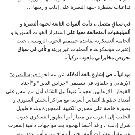
تداعيات سيطرة جبهة النصرة على إدلب و ريفها …
في سياقٍ متصل ،، دأبت ألقوات التابعة لجبهة ألنصرة و
ألميليشيات ألمتحالفة معها على
إستفزاز ألقوات ألسورية و
ألحامية ألعسكرية لقاعدة حميميم الجوية الروسية ، حيث
إعتبرت موسكو هذه ألعمليات غير بريئة
و تأتي في سياق
تحريض مخابراتي ملعوب تركيآ ..
ميدانيآ ،، في إشارةٍ بالغة ألدلالة
شن مسلحو
“جبهة النصرة”
الإرهابي
و حلفاؤه في تنظيمي “حراس الدين” و”أجناد
القوقاز” الإرهابيين هجومآ عنيفآ ليل الثلاثاء أول من أمس على
أمتداد خطوط ألتماس ألغربية مع مراكز ألجيش ألسوري و
بصورة خاصة على محوري الكتيبة المهجورة وبلدة طويل
الحليب إلى الغرب من مطار أبو الظهور العسكري جنوب
شرق إدلب ،، و قد أحُبِط ألهجوم بعد مواجهات دامية إسفرت
عن مقتل عشرات ألمسلحين ألمهاجمين و أسر عدد منهم ..