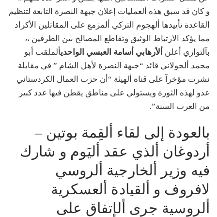
و كان قد سبق هذه ألعمليات إعلان جبهة النصرة التابعة لتنظيم
القاعدة تأييدها ألهجوم التركي ألمزمع على المقاتلين الأكراد
مما يؤكد الارتباط الوثيق وتقاطع المصالح بين الطرفين ،،
بآلتوازي أعلن
ألأرهابي
أسامة العبسي الواحدي
ألملقب أبو
محمد ألجولاني قائد “جبهة النصرة لأهل الشام ” في مقابلة
نشرت مؤخرآ على قناة ألهيئة “أن حزب العمال الكردستاني
عدو لهذه الثورة ويستولي على مناطق يقطن فيها عدد كبير
من العرب السنة”.
بالعودة إلى لقاء ألقِمة بوتين –
أردوغان ألذي عقد أليَوم و شارك
فيه وزير ألخارجية ألروسي
لافروف و ألقيادة ألعسكرية
ألروسية جرى ألإتفاق على