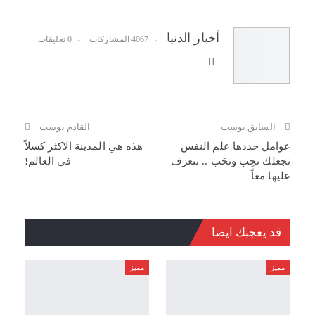
WhatsApp
Pinterest
البريد الإلكتروني
أخبار الدنيا
4067 المشاركات
0 تعليقات
السابق بوست
القادم بوست
عوامل حددها علم النفس
هذه هي المدينة الاكثر كسلاً
تجعلك تحِب وتحَب .. نتعرف
في العالم!
عليها معاً
قد يعجبك ايضا
مميز
مميز