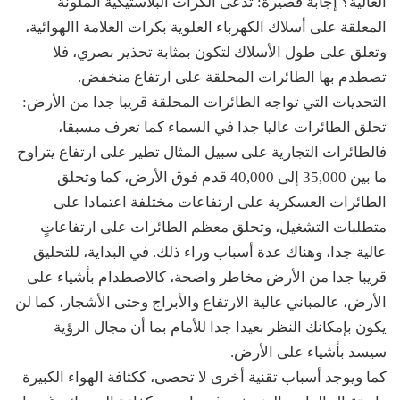
العالية؟ إجابة قصيرة: تدعى الكرات البلاستيكية الملونة
المعلقة على أسلاك الكهرباء العلوية بكرات العلامة االهوائية،
وتعلق على طول الأسلاك لتكون بمثابة تحذير بصري، فلا
تصطدم بها الطائرات المحلقة على ارتفاع منخفض.
التحديات التي تواجه الطائرات المحلقة قريبا جدا من الأرض:
تحلق الطائرات عاليا جدا في السماء كما تعرف مسبقا،
فالطائرات التجارية على سبيل المثال تطير على ارتفاع يتراوح
ما بين 35,000 إلى 40,000 قدم فوق الأرض، كما وتحلق
الطائرات العسكرية على ارتفاعات مختلفة اعتمادا على
متطلبات التشغيل، وتحلق معظم الطائرات على ارتفاعاتٍ
عالية جدا، وهناك عدة أسباب وراء ذلك. في البداية، للتحليق
قريبا جدا من الأرض مخاطر واضحة، كالاصطدام بأشياء على
الأرض، عالمباني عالية الارتفاع والأبراج وحتى الأشجار، كما لن
يكون بإمكانك النظر بعيدا جدا للأمام بما أن مجال الرؤية
سيسد بأشياء على الأرض.
كما ويوجد أسباب تقنية أخرى لا تحصى، ككثافة الهواء الكبيرة