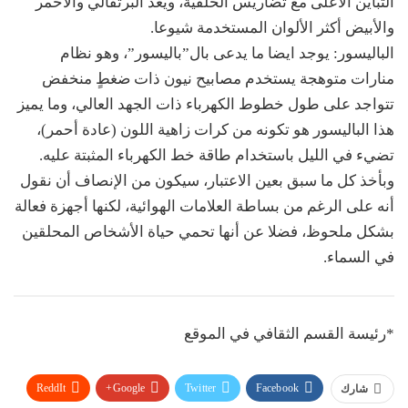
التباين الأعلى مع تضاريس الخلفية، ويعد البرتقالي والأحمر
والأبيض أكثر الألوان المستخدمة شيوعا.
الباليسور: يوجد ايضا ما يدعى بال”باليسور”، وهو نظام
منارات متوهجة يستخدم مصابيح نيون ذات ضغطٍ منخفض
تتواجد على طول خطوط الكهرباء ذات الجهد العالي، وما يميز
هذا الباليسور هو تكونه من كرات زاهية اللون (عادة أحمر)،
تضيء في الليل باستخدام طاقة خط الكهرباء المثبتة عليه.
وبأخذ كل ما سبق بعين الاعتبار، سيكون من الإنصاف أن نقول
أنه على الرغم من بساطة العلامات الهوائية، لكنها أجهزة فعالة
بشكل ملحوظ، فضلا عن أنها تحمي حياة الأشخاص المحلقين
في السماء.
*رئيسة القسم الثقافي في الموقع
ReddIt
Google+
Twitter
Facebook
شارك