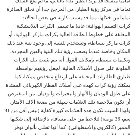
أماميا متسخا قد يزيد الطين بلة! بالتالي، ما لم يقع السلك
تماما في مركز رؤية الطيار، من المرجح جدا أن تحلق الطائرة
تماما من خلالها، مما قد يسبب كارثة في بعض الحالات.
كرات التعليم الهوائية: عادةً ما تسمى الكرات البلاستيكية
المعلقة على خطوط الطاقة العالية بكرات ماركر الهوائية، أو
كرات ماركر ببساطة، وتستخدم للتنبيه إلى وجود بنية عند ذلك
المكان وخاصة عندما يصعب رؤية تلك البنية بالعين المجردة.
وبكلمات بسيطة، بإمكانك القول أنه يتم تثبيت تلك الكرات
الملونة على طول الأسلاك العالية، لجعل رؤيتهم بواسطة
طياري الطائرات المحلقة على ارتفاع منخفض ممكنا، كما
يمكنك رؤية كرات كهذه على أسلاك القطار الكهربائي الممتدة
على طول الوديان والأنهار والبحيرات والوديان. من المفترض
أن تكون ملاحظة تلك العلامات سهلة من بضعة آلاف الأمتار،
ولهذا السبب تكون هذه العلامات كبيرة كفاية (ليس أقل من 91
سم، 36 بوصة) لتلاحظ من على مسافة، بالإضافة إلى شكلها
المميز (كالكروي والاسطواني)، كما أنها تطلى بألوان توفر