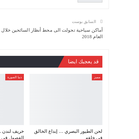
السابق بوست
أماكن سياحية تحولت الى محط أنظار السائحين خلال
العام 2018
قد يعجبك ايضا
مميز
دنيا الصورة
لحن الطيور البصري … إبداع الخالق
خريف لندن .
في خلقه
الفصول في أو