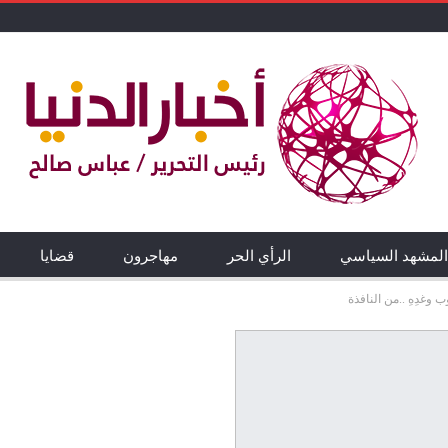
المشهد السياسي
الرأي الحر
مهاجرون
قضايا
 وغدِهِ ..من النافذة