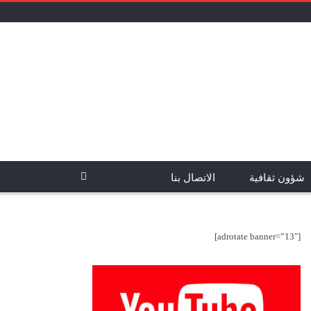
شؤون ثقافية
الاتصال بنا
[adrotate banner=”13″]