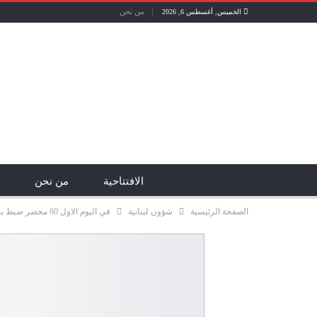
من نحن
الخميس, أغسطس 6, 2026
الافتتاحية
من نحن
الصفحة الرئيسية
شؤون لبنانية
في اليوم الاول 60 محضر ضبط بحق اصحاب المولدات الذين لم يلتزموا بتركيب العدادات