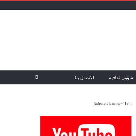
شؤون ثقافية
الاتصال بنا
[adrotate banner=”13″]