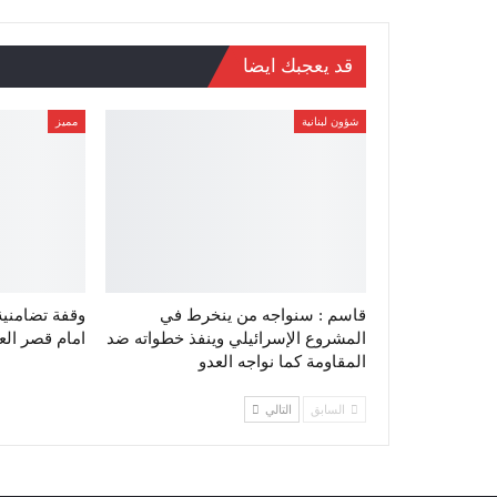
قد يعجبك ايضا
شؤون لبنانية
مميز
قاسم : سنواجه من ينخرط في
وقفة تضامنية
المشروع الإسرائيلي وينفذ خطواته ضد
امام قصر الع
المقاومة كما نواجه العدو
السابق
التالي