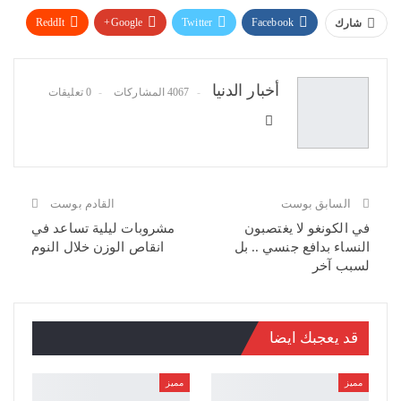
ReddIt
Google+
Twitter
Facebook
شارك
WhatsApp
Pinterest
البريد الإلكتروني
أخبار الدنيا
4067 المشاركات
0 تعليقات
السابق بوست
القادم بوست
في الكونغو لا يغتصبون
مشروبات ليلية تساعد في
النساء بدافع جنسي .. بل
انقاص الوزن خلال النوم
لسبب آخر
قد يعجبك ايضا
مميز
مميز