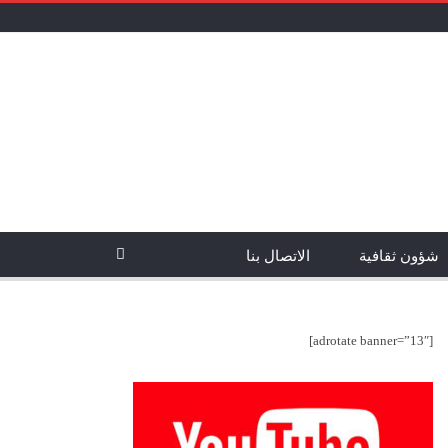
شؤون ثقافية
الاتصال بنا
[adrotate banner=”13″]