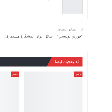
السابق بوست
“فورين بوليسي”: رسائل إيران المشفَّرة مستمرة..
قد يعجبك ايضا
مميز
مميز