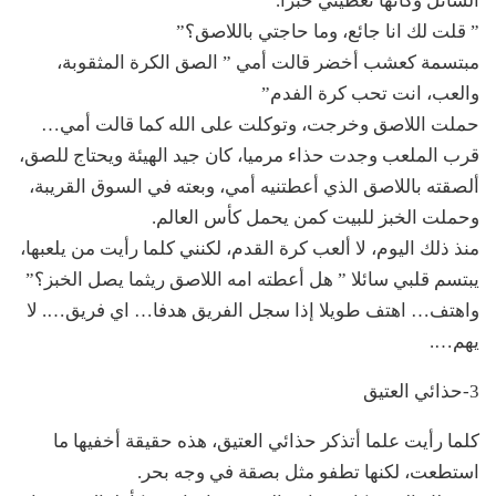
السائل وكأنها تعطيني خبزا.
” قلت لك انا جائع، وما حاجتي باللاصق؟”
مبتسمة كعشب أخضر قالت أمي ” الصق الكرة المثقوبة،
والعب، انت تحب كرة الفدم”
حملت اللاصق وخرجت، وتوكلت على الله كما قالت أمي…
قرب الملعب وجدت حذاء مرميا، كان جيد الهيئة ويحتاج للصق،
ألصقته باللاصق الذي أعطتنيه أمي، وبعته في السوق القريبة،
وحملت الخبز للبيت كمن يحمل كأس العالم.
منذ ذلك اليوم، لا ألعب كرة القدم، لكنني كلما رأيت من يلعبها،
يبتسم قلبي سائلا ” هل أعطته امه اللاصق ريثما يصل الخبز؟”
واهتف… اهتف طويلا إذا سجل الفريق هدفا… اي فريق…. لا
يهم….
3-حذائي العتيق
كلما رأيت علما أتذكر حذائي العتيق، هذه حقيقة أخفيها ما
استطعت، لكنها تطفو مثل بصقة في وجه بحر.