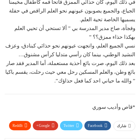
في ذلك اليوم، كان حذائي الممزق فاتحا فمه كأطفال مخيمنا
الجياع، والجميع يصوبون عيونهم نحو العلم الراقص في حفلة
يسميها الخاصة تحية العلم.
وفجأة، صاح مدير المدرسة بي ” ألا تستحي أن تحيي العلم
بهكذا حذاء ممزق؟؟ ”
نسي الجميع العلم، واتجهت عيونهم نحو حذائي كبنادق، وعزف
النشيد الوطني، بينما كان رأسي متدليا كرأس مشنوق…
بعد ذلك اليوم، صرت بائع أحذية مستعملة، أما المدير فقد صار
بائع وطن، والعلم المسكين رحل معي حيث رحلت، يقسم باكيا
” والله ما حياني احد كما فعل حذاؤك”.
*قاص وأديب سوري
ReddIt
Google+
Twitter
Facebook
شارك
WhatsApp
Pinterest
البريد الإلكتروني