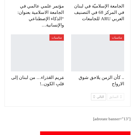
الجامعة الإسلاميّة في لبنان
مؤتمر علمي عالمي في
في المركز 68 في التصنيف
الجامعة الاسلامية بعنوان:
العربي ARU للجامعات
“الذكاء الإصطناعي
والإنسانية…
مناسبات
مناسبات
.. كأن الزمن يلاحق شوق
مَريم العَذراء… من لبنان إلى
الارواح
قلبِ الكون..!
السابق
التالي
[adrotate banner=”13″]