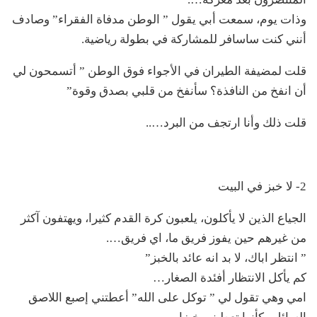
وذات يوم، سمعت أبي يقول ” الوطن مدفاة الفقراء” وصادف
أنني كنت ساسافر للمشاركة في بطولة رياضية.
قلت لمضيفة الطيران في الأجواء فوق الوطن ” أتسمحون لي
أن انفخ من النافذة؟ سأنفخ من قلبي بصدق وقوة”
قلت ذلك وأنا ارتجف من البرد…..
2- لا خبز في البيت
الجياع الذين لا يأكلون، يلعبون كرة القدم كثيرا، ويهتفون آكثر
من غيرهم حين يفوز فريق ما، اي فريق….
” انتظر اباك، لا بد انه عائد بالخبز”
كم يأكل الانتظار أفئدة الصغار…
امي وهي تقول لي ” توكل على الله” أعطتني إصبع اللاصق