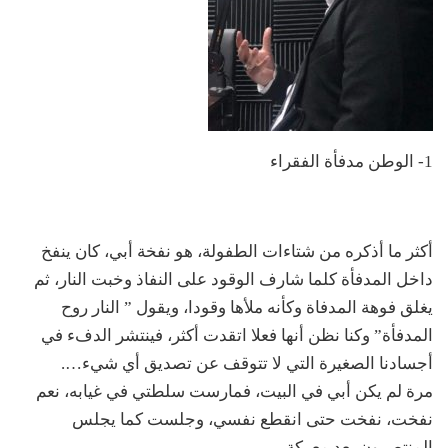
1- الوطن مدفأة الفقراء
أكثر ما أذكره من شتاءات الطفولة، هو نفخة أبي، كان ينفخ
داخل المدفأة كلما شارف الوقود على النفاذ وخبت النار، ثم
يغلق فوهة المدفاة وكأنه ملأها وقودا، ويقول ” النار روح
المدفأة” وكنا نظن أنها فعلا اتقدت أكثر، فينتشر الدفء في
أجسادنا الصغيرة التي لا تتوقف عن تصديق أي شيء….
مرة لم يكن أبي في البيت، فمارست سلطتي في غيابه، نعم
نفخت، نفخت حتى انقطع نفسي، وجلست كما يجلس
المنتصرون بعد معركة….