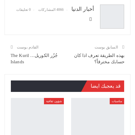
أخبار الدنيا
4066 المشاركات
0 تعليقات
السابق بوست
القادم بوست
بهذه الطريقة تعرف اذا كان
جُزُر الكوريل… The Kuril
حسابك مخترقاً؟
Islands
قد يعجبك ايضا
مناسبات
شؤون ثقافية