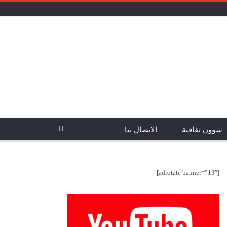
شؤون ثقافية
الاتصال بنا
[adrotate banner=”13″]