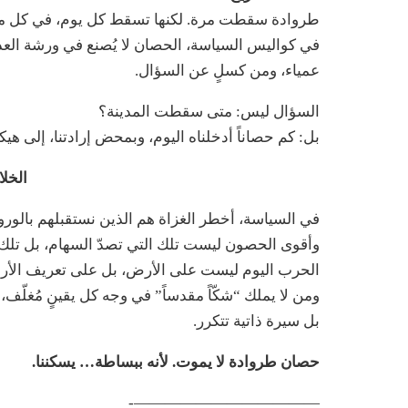
طروادة سقطت مرة. لكنها تسقط كل يوم، في كل مدين
في كواليس السياسة، الحصان لا يُصنع في ورشة العدو.
عمياء، ومن كسلٍ عن السؤال.
السؤال ليس: متى سقطت المدينة؟
بل: كم حصاناً أدخلناه اليوم، وبمحض إرادتنا، إلى ه
الخلا
في السياسة، أخطر الغزاة هم الذين نستقبلهم بالورو
وأقوى الحصون ليست تلك التي تصدّ السهام، بل تلك ال
الحرب اليوم ليست على الأرض، بل على تعريف الأر
ومن لا يملك “شكّاً مقدساً” في وجه كل يقينٍ مُغل
بل سيرة ذاتية تتكرر.
حصان طروادة لا يموت. لأنه ببساطة… يسكننا.
————————————-