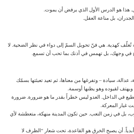
اخل. هذا هو الدرس الأول الذي يرفض أن يموت.
لجدران، بل مناعة العقل.
 تُغلّف كهدية. هي فنّ تحويل السمّ إلى دواء في نظر الضحية. لا
صرخ في وجهك، بل تهمس في أذنك بما تحب أن تسمع.
عدالة، سيادة – وتفرغها من معناها، ثم تعيد تعبئتها بسمّك
ويهتف لقيوده وهو يظنها أوسمة.
لقطيع في الداخل. العدو ليس خطراً بقدر ما هو ضرورة. ضرورة
ت غبار المعركة.
، بل في زمن التعب. حين تكون المدينة منهكة، متعطشة لأي
بدياً. أن يصبح الخرق هو القاعدة، تحت شعار “الظرف لا