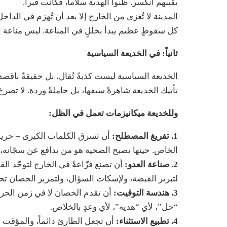
يقينهم انكسر. ظنوا الهدية سلاماً، فكانت قبراً.
المدينة لا تُغزى من الخارج إلا بعد أن تُهزم في الد
كل سقوطٍ عظيم يبدأ بخللٍ في المناعة. ليس مناعة ا
ثانياً: في الخديعة السياسية
الخديعة السياسية ليست كذبةً تُقال، بل حقيقةٌ ناقصة
تأتيك الخديعة شاهرةً سيفها، بل حاملةً وردة. لا ت
وللخديعة ميكانيزمات تعمل في الظل:
1. تفريغ المصطلح:
أن تسرق الكلمات الكبرى – حرية، 
الخاص. حينها يصبح الضحية هو من يدافع عن سجّانه، 
2. صناعة العدو:
أن تصنع فزّاعةً في الخارج لتوحّد ا
لتبرير القبضة، ولإسكات السؤال، ولتمرير الحصان تح
3. هندسة التوقيت:
أن تقدم الحصان لا في زمن الحرب
“حل”، لأي “هدية”، لأي وعدٍ بالخلاص.
4. تطبيع الاستثناء:
أن تجعل الطارئ دائماً، والمؤقت أ