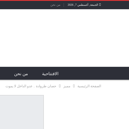
من نحن
الجمعة, أغسطس 7, 2026
الافتتاحية
من نحن
الصفحة الرئيسية
مميز
حصان طروادة .. عدو الداخل لا يموت