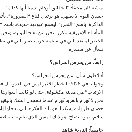
نيتشه كان محقاً: “الحقائق أوهام نسينا أنها كذلك”.
حصان اليوم لا يصهل. هو يرتدي قناع “الضرورة”. يأتي
الذاكرة. باسم “التحرر” ليصنع عبودية جديدة. باسم “الح
المأساة الإغريقية تتكرر: نحن من نفتح البوابة، ونح
الخطر لم يعد يأتي في سفينة حرب. صار يأتي في تطبي
نسأل عن مصدره.
ر
ابعاً: من يحرس الحراس؟
أفلاطون سأل: من يحرس الحراس؟
وجوابنا في 2026: الخطر الأكبر ليس في ا
الارتياب” هي مدينة مكشوفة، حتى لو كانت أسوارها م
نحن لا نُهزم بالغزو. نُهزم عندما نستبدل الشك باليقي
حصان طروادة يسكننا. هو تلك الفكرة التي ندخلها إلى 
سلام، نمو، انفتاح. هو ذلك اليقين الذي ننام عليه، ف
خامساً: التاريخ شاهد