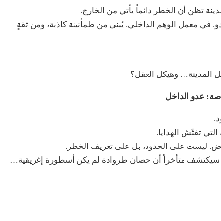
ة تظن أن الخطر دائماً يأتي من الخارج.
 في معمل الوهم الداخلي. يُبنى من طمأنينة كاذبة، ومن ثقةٍ
يكل المدينة… وهيكل العقل؟
صة: عدو الداخل
د.
تي تفتّش الهدايا.
ض. ليست على الحدود، بل على تعريف الخطر.
ّف، سيكتشف متأخراً أن حصان طروادة لم يكن أسطورة إغريقية…