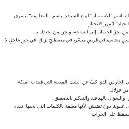
ك باسم “الاستثمار” ليبيع السيادة. باسم “المعلومة” ليسرق
ياد” ليُمرر الانحياز.
ن من نجرّ الحصان إلى الساحة، ونحن من نحتفل به.
قٍ مجاني، في قرضٍ ميسّر، في مصطلحٍ برّاق، في خبرٍ عاجلٍ لا
لعدو، بل في الحارس الذي كفّ عن الشك. المدينة التي فقدت “ملكة
ن فولاذ.
ن، والسؤال بالهتاف، والتفكير بالتصفيق.
عقولنا دون تفتيش، لأنها مغلفة بالكلمات التي نحبها: تقدم،
نستيقظ على الخراب.