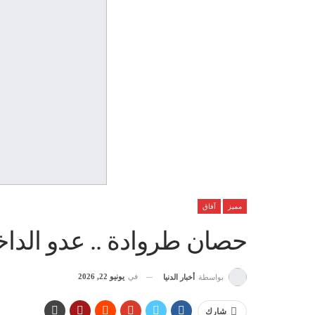
مميز
آفاق
حصان طروادة .. عدو الداخ
في
يونيو 22, 2026
بواسطة
أخبار الدنيا
شارك