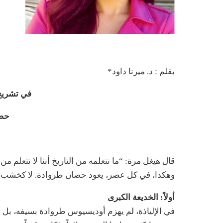
بقلم : د. ميرنا داود*
في تشريح 
حصا
قال هيغل مرة: “ما نتعلمه من التاريخ أننا لا نتعلم من ا
وهكذا، في كل عصر، يعود حصان طروادة. لا كخشب و
أولاً: الخديعة الكبرى
في الإلياذة، لم يهزم أوديسيوس طروادة بسيفه، بل 