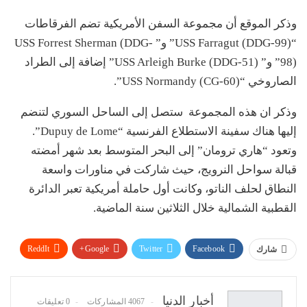
وذكر الموقع أن مجموعة السفن الأمريكية تضم الفرقاطات
“USS Farragut (DDG-99)” و” USS Forrest Sherman (DDG-
98)” و” USS Arleigh Burke (DDG-51)” إضافة إلى الطراد
الصاروخي “USS Normandy (CG-60)”.
وذكر ان هذه المجموعة ستصل إلى الساحل السوري لتنضم
إليها هناك سفينة الاستطلاع الفرنسية “Dupuy de Lome”.
وتعود “هاري ترومان” إلى البحر المتوسط بعد شهر أمضته
قبالة سواحل النرويج، حيث شاركت في مناورات واسعة
النطاق لحلف الناتو، وكانت أول حاملة أمريكية تعبر الدائرة
القطبية الشمالية خلال الثلاثين سنة الماضية.
ReddIt
Google+
Twitter
Facebook
شارك
WhatsApp
Pinterest
البريد الإلكتروني
أخبار الدنيا
4067 المشاركات
0 تعليقات