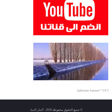
[adrotate banner=”14″]
© جميع الحقوق محفوظة 2026 - أخبار الدنيا.