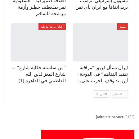
مسؤول إسرائيلي: ترامب
العلاقة الاميركية – السعودية
يريد اتفاقاً مع ايران بأي ثمن
تمر بمنعطف خطير وأزمة
مرشحة للتفاقم
مميز
أخبار عربية ودولية
ايران تسأل فريق “مراقبة
“من سلسلة حكاية شارع” …
تنفيذ التفاهم” في الدوحة :
شارع المعز لدين الله
أين بند وقف الحرب على…
الفاطمي في القاهرة (1)
السابق
التالي
[adrotate banner=”13″]