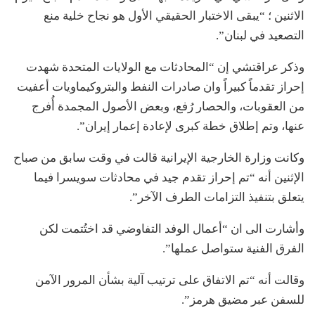
الاثنين ؛ “يبقى الاختبار الحقيقي الأول هو نجاح خلية منع
التصعيد في لبنان”.
وذكر عراقتشي إن “المحادثات مع الولايات المتحدة شهدت
إحراز تقدماً كبيراً وان صادرات النفط والبتروكيماويات أعفيت
من العقوبات، والحصار رُفع، وبعض الأصول المجمدة أُفرج
عنها، وتم إطلاق خطة كبرى لإعادة إعمار إيران”.
وكانت وزارة الخارجية الإيرانية قالت في وقت سابق من صباح
الإثنين أنه “تم إحراز تقدم جيد في محادثات سويسرا فيما
يتعلق بتنفيذ التزامات الطرف الآخر”.
وأشارت الى ان “أعمال الوفد التفاوضي قد اختُتمت لكن
الفرق الفنية ستواصل عملها”.
وقالت أنه “تم الاتفاق على ترتيب آلية بشأن المرور الآمن
للسفن عبر مضيق هرمز”.