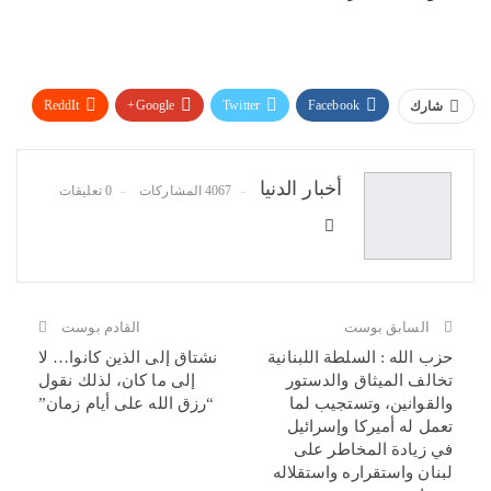
ReddIt
Google+
Twitter
Facebook
شارك
WhatsApp
Pinterest
البريد الإلكتروني
أخبار الدنيا
4067 المشاركات
0 تعليقات
السابق بوست
القادم بوست
حزب الله : السلطة اللبنانية
نشتاق إلى الذين كانوا… لا
تخالف الميثاق والدستور
إلى ما كان، لذلك نقول
والقوانين، وتستجيب لما
“رزق الله على أيام زمان”
تعمل له أميركا وإسرائيل
في زيادة المخاطر على
لبنان واستقراره واستقلاله