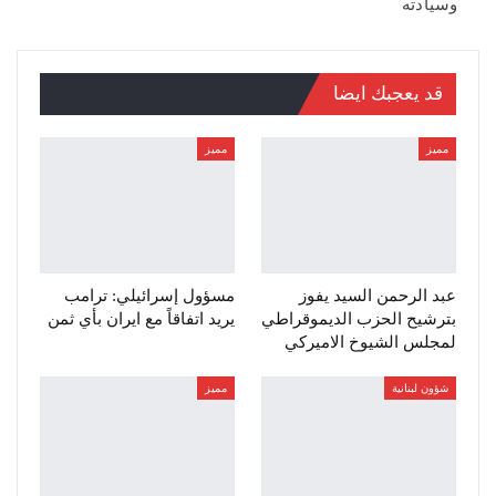
وسيادته
قد يعجبك ايضا
مميز
مميز
عبد الرحمن السيد يفوز
مسؤول إسرائيلي: ترامب
بترشيح الحزب الديموقراطي
يريد اتفاقاً مع ايران بأي ثمن
لمجلس الشيوخ الاميركي
شؤون لبنانية
مميز