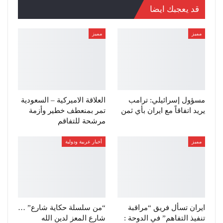
قد يعجبك ايضا
مميز
مميز
مسؤول إسرائيلي: ترامب
العلاقة الاميركية – السعودية
يريد اتفاقاً مع ايران بأي ثمن
تمر بمنعطف خطير وأزمة
مرشحة للتفاقم
مميز
أخبار عربية ودولية
ايران تسأل فريق “مراقبة
“من سلسلة حكاية شارع” …
تنفيذ التفاهم” في الدوحة :
شارع المعز لدين الله