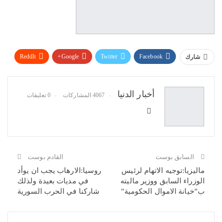
ReddIt
Google+
Twitter
Facebook
شارك
WhatsApp
Pinterest
البريد الإلكتروني
أخبار الدنيا
4067 المشاركات
0 تعليقات
السابق بوست
القادم بوست
ماليزيا:توجيه الاتهام لرئيس
روسيا:الارهاب يجب ان يوأد
الوزراء السابق ووزير ماليته
في مديات بعيدة ولذلك
ب”خيانة الاموال الحكومية”
شاركنا في الحرب السورية