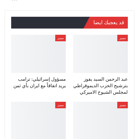
قد يعجبك ايضا
مميز
مميز
عبد الرحمن السيد يفوز
مسؤول إسرائيلي: ترامب
بترشيح الحزب الديموقراطي
يريد اتفاقاً مع ايران بأي ثمن
لمجلس الشيوخ الاميركي
مميز
مميز