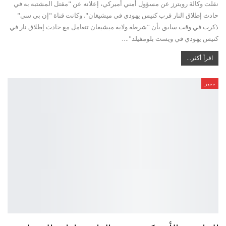
نقلت وكالة رويترز عن مسؤول أمني أميركي، إعلانه عن "مقتل المشتبه به في
حادث إطلاق النار قرب كنيس يهودي في ميشيغان". وكانت قناة "إن بي سي"
ذكرت في وقت سابق بأن "​شرطة ولاية ميشيغان​ تتعامل مع حادث إطلاق نار في
كنيس يهودي في ويست بلومفيلد".…
اقرأ أكثر...
مميز