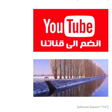
[adrotate banner=”14″]