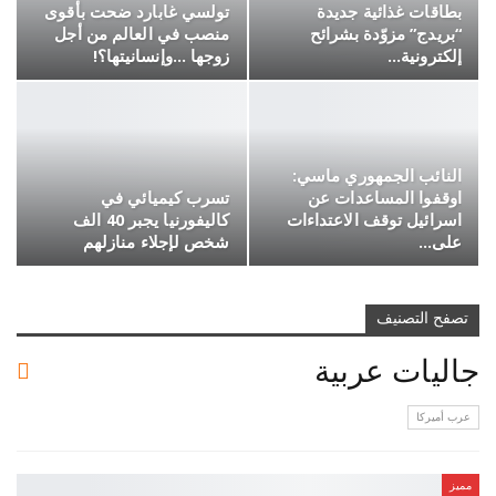
بطاقات غذائية جديدة
تولسي غابارد ضحت بأقوى
“بريدج” مزوّدة بشرائح
منصب في العالم من أجل
إلكترونية…
زوجها …وإنسانيتها؟!
النائب الجمهوري ماسي:
اوقفوا المساعدات عن
تسرب كيميائي في
اسرائيل توقف الاعتداءات
كاليفورنيا يجبر 40 الف
على…
شخص لإجلاء منازلهم
تصفح التصنيف
جاليات عربية
عرب أميركا
مميز