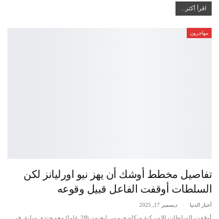
اقرأ أكثر...
مهاجرون
تفاصيل مخطط أوشك أن يهز نيو اورليانز لكن
السلطات أوقفت الفاعل قبيل وقوعه
أخبار الدنيا
ديسمبر 17, 2025
أوقفت السلطات الاميركية ميكاه جيمس ليغنون (28 عاما) وهو جندي سابق في