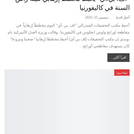
السنة في كاليفورنيا
أخبار الدنيا
ديسمبر 15, 2025
أحبط مكتب التحقيقات الفيدرالي "اف. بي .آي" اليوم مخططاً إرهابياً في
مقاطعة اورانج ولوس انجلوس في كاليفورنيا . وقالت وزيرة العدل الأميركية بام
بوندي إن مكتب التحقيقات (إف بي آي) أحبط مخططا إرهابيا "ضخما ومروعا"
كان يستهدف مقاطعتي أورانج…
اقرأ أكثر...
مهاجرون