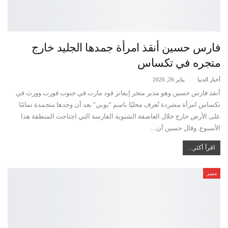
فارس حسين أنقذ امرأة جمدها الجليد خارج
متجره في تكساس
أخبار الدنيا
يناير 26, 2026
أنقذ فارس حسين وهو مدير متجر إيفانز فود مارت في جنوب فورت وورث في
تكساس امرأة مشردة تُعرف محليًا باسم “بوبي” بعد أن وجدها متجمدة تمامًا
على الأرض خارج خلال العاصفة الشتوية القارسة التي اجتاحت المنطقة هذا
الأسبوع. وقال حسين أن…
اقرأ أكثر...
مميز