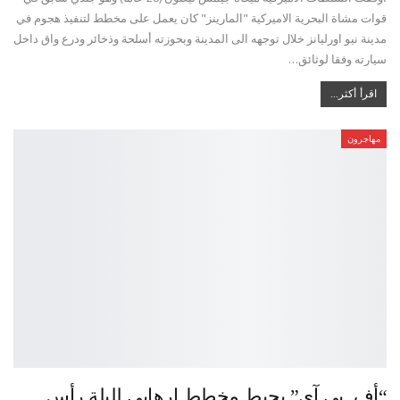
قوات مشاة البحرية الاميركية "المارينز" كان يعمل على مخطط لتنفيذ هجوم في
مدينة نيو اورليانز خلال توجهه الى المدينة وبحوزته أسلحة وذخائر ودرع واق داخل
سيارته وفقا لوثائق…
اقرأ أكثر...
مهاجرون
“أف. بي.آي” يحبط مخطط إرهابي لليلة رأس