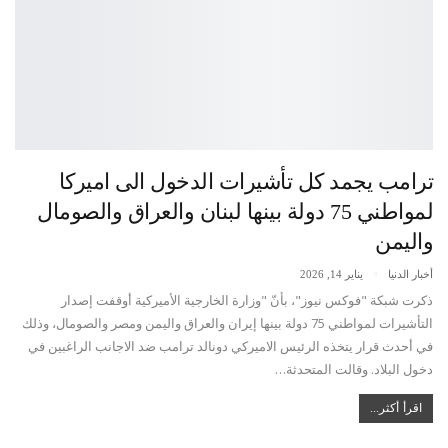
ترامب يجمد كل تأشيرات الدخول الى اميركا
لمواطني 75 دولة بينها لبنان والعراق والصومال
واليمن
أخبار الدنيا
يناير 14, 2026
ذكرت شبكة "فوكس نيوز"، بأنّ "وزارة الخارجية الأميركية أوقفت إصدار
التأشيرات لمواطني 75 دولة بينها إيران والعراق واليمن ومصر والصومال، وذلك
في أحدث قرار يتخذه الرئيس الاميركي دونالد ترامب ضد الاجانب الراغبين في
دخول البلاد. وقالت المتحدثة…
اقرأ أكثر...