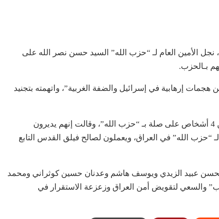
 نجل الأمين العام لـ “حزب الله” السيد حسن نصر الله على
 هجمات إرهابية في إسرائيل والضفة الغربية”، واتهمته بتجنيد
كذلك أعلنت الخزانة الأمريكية عن فرض عقوبات عن 4 أشخاص على صلة بـ “حزب الله”، وقالت إنهم يديرون
 لـ “حزب الله” في العراق، ويعملون لصالح فيلق القدس التابع
حسن عبيد الزيدي ويوسف هاشم وعدنان حسين كوثراني ومحمد
اب” والسعي لتقويض أمن العراق وزعزعة الاستقرار في