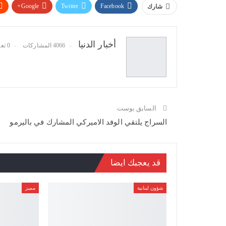
Google+
Twitter
Facebook
شارك
أخبار الدنيا
4066 المشاركات
0 تعليقات
السابق بوست
السراج يلتقي الوفد الاميركي المشارك في باليرمو
قد يعجبك ايضا
شؤون لبنانية
مميز