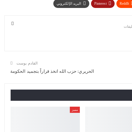
ReddIt
Pinterest
البريد الإلكتروني
القادم بوست
الحريري: حزب الله اتخذ قراراً بتجميد الحكومة
مميز