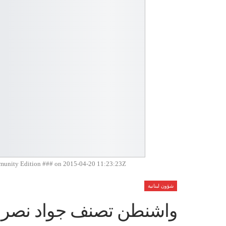
ity Edition ### on 2015-04-20 11:23:23Z | |
شؤون لبنانية
واشنطن تصنف جواد نصرالله و4 آخرين في قائمة