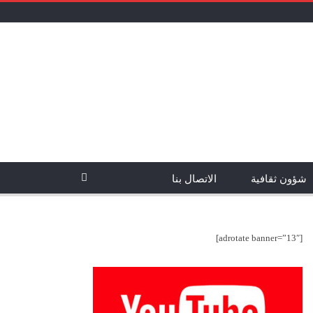
شؤون ثقافية
الاتصال بنا
[adrotate banner=”13″]