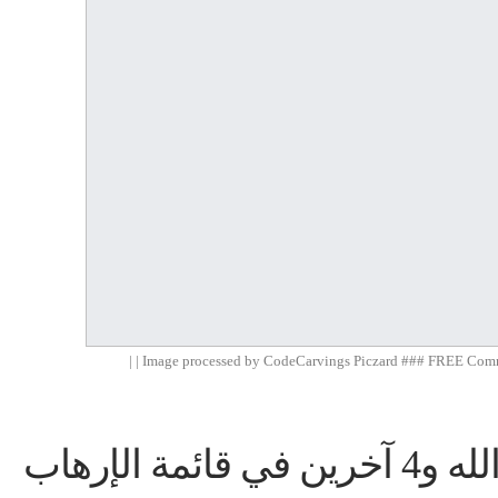
Image processed by CodeCarvings Piczard ### FREE Commun
 الإرهاب