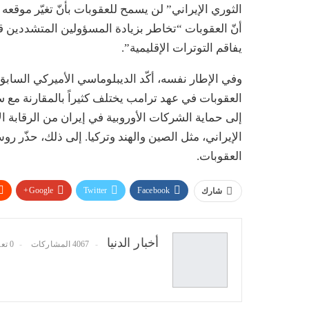
الثوري الإيراني” لن يسمح للعقوبات بأنّ تغيّر موقع
أنّ العقوبات “تخاطر بزيادة المسؤولين المتشددين قو
يفاقم التوترات الإقليمية”.
العقوبات في عهد ترامب يختلف كثيراً بالمقارنة مع سلف
الإيراني، مثل الصين والهند وتركيا. إلى ذلك، حذّر ر
العقوبات.
Google+
Twitter
Facebook
شارك
أخبار الدنيا
4067 المشاركات
0 تعليقات