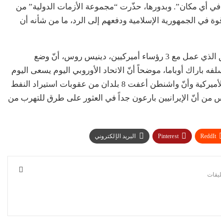
ه في أي مكان”. وبدورها، حذّرت “مجموعة الأزمات الدولية” من
ة في الجمهورية الإسلامية ودفعهم إلى الرد، ما من شأنه أن
وفي الإطار نفسه، أكّد الديبلوماسي الأميركي السابق الذي عمل مع 3 رؤساء أميركيين، دينيس روس، أنّ وضع
ه باراك أوباما، موضحاً أنّ الاتحاد الأوروبي اليوم يسعى اليوم
إلى حماية الشركات الأوروبية في إيران من الرقابة الأميركية وأنّ واشنطن أعفت 8 بلدان من عقوبات استيراد النفط
وس من أنّ الإيرانيين بارعون جداً في العثور على طرق للتهرب من
ReddIt
Pinterest
البريد الإلكتروني