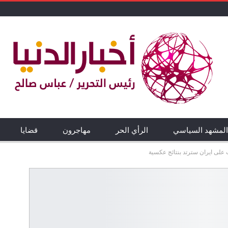
المشهد السياسي
الرأي الحر
مهاجرون
قضايا
على ايران سترتد بنتائج عكسية