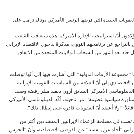
قوبات الجديدة التي فرضها الرئيس الأميركي دونالد ترامب على
ون أنّ استراتيجية الإدارة الأميركية هذه ستعاقب الشعب
ن بالتراجع عن برنامجهم النووي، مذكرةً بدخول الاقتصاد الإيراني
ل حاد بعد أشهر من انسحاب الولايات المتحدة من الاتفاق
جموعة الأزمات الدولية” التي أشارت فيها إلى أنّها توصلت
على مدى 4 عقود لأداء إيران الاقتصادي إلى أنّ العلاقة بين السياسات القومية الإيرانية
الديبلوماسي الأميركي السابق آرون ديفيد ميلر رفضه وصف
مناورة سياسية عظيمة”. من ناحيته، أكّد الديبلوماسي الأميركي
ئلاً: “ولا أعتقد أنّ العقوبات قادرة على إبطال ذلك”.
أن تصب في مصلحة الزعماء الإيرانيين المتشددين أكثر من
الإيراني “أجاد عزل نفسه” عن الفوضى الاقتصادية، وأنّ “الحرس