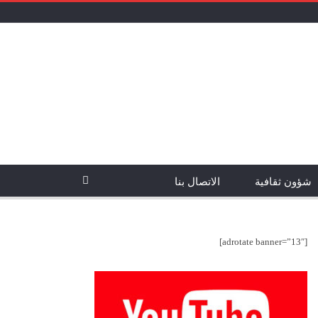
شؤون ثقافية
الاتصال بنا
[adrotate banner=”13″]