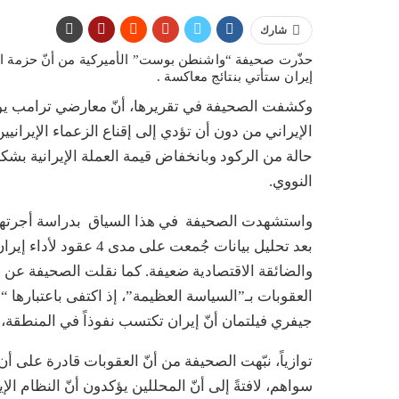
شارك
حذّرت صحيفة “واشنطن بوست” الأميركية من أنّ حزمة الع
إيران ستأتي بنتائج معاكسة .
وكشفت الصحيفة في تقريرها، أنّ معارضي ترامب يؤكد
الإيراني من دون أن تؤدي إلى إقناع الزعماء الإيرانيي
حالة من الركود وبانخفاض قيمة العملة الإيرانية بشك
النووي.
واستشهدت الصحيفة في هذا السياق بدراسة أجرتها “م
بعد تحليل بيانات جُمعت 
والضائقة الاقتصادية ضعيفة. كما نقلت الصحيفة عن 
العقوبات بـ”السياسة العظيمة”، إذ اكتفى باعتبارها “
جيفري فيلتمان أنّ إيران تكتسب نفوذاً في المنطقة، قا
توازياً، نبّهت الصحيفة من أنّ العقوبات قادرة على 
سواهم، لافتةً إلى أنّ المحللين يؤكدون أنّ النظام 