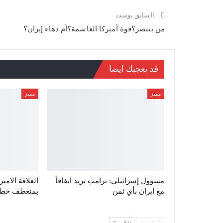
السابق بوست
من ينتصر؟قوة أميركا الغاشمة؟أم دهاء إيران؟
قد يعجبك ايضا
مميز
مميز
مسؤول إسرائيلي: ترامب يريد اتفاقاً
العلاقة الامي
مع ايران بأي ثمن
بمنعطف خطير