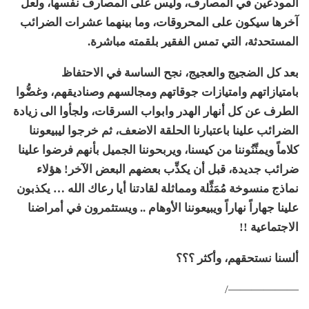
المودعين في المصارف، وليس على المصارف نفسها، ولعل
آخرها سيكون على المحروقات، وما بينهما عشرات الضرائب
المستحدثة، التي تمس الفقير بلقمته مباشرة.
بعد كل الضجيج والعجيج، نجح الساسة في الاحتفاظ
بامتيازاتهم وامتيازات جوقاتهم ومجالسهم وصناديقهم، وغضُّوا
الطرف عن كل أنهار الهدر وابواب السرقات، ولجأوا الى زيادة
الضرائب علينا باعتبارنا الحلقة الاضعف، ثم خرجوا ليبيعوننا
كلاماً ويمنِّنُوننا من كيسنا، ويربحوننا الجميل بأنهم فرضوا علينا
ضرائب جديدة، قبل أن يكذِّب بعضهم البعض الآخر! هؤلاء
نماذج منسوخة مُمَثِّلة ومماثلة لقادتنا أيا رعاك الله … يكذبون
علينا جهاراً نهاراً ويبيعوننا الأوهام .. ويستثمرون في أمراضنا
الاجتماعية !!
ألسنا نستحقهم، وأكثر ؟؟؟
——————/