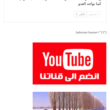
كما نواجه العدو
السابق
التالي
[adrotate banner=”13″]