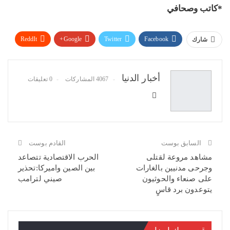
*كاتب وصحافي
ReddIt
Google+
Twitter
Facebook
شارك
WhatsApp
Pinterest
البريد الإلكتروني
أخبار الدنيا
4067 المشاركات
0 تعليقات
السابق بوست
القادم بوست
مشاهد مروعة لقتلى
الحرب الاقتصادية تتصاعد
وجرحى مدنيين بالغارات
بين الصين واميركا:تحذير
على صنعاء والحوثيون
صيني لترامب
يتوعدون برد قاسٍ