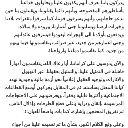
يدركون بأننا نعرف أنهم يكذبون علينا ويحاولون خداعنا
بأساطيرهم المفضوحة، وبأنهم دائما يقتلوننا، ويقتتلون بنا حين
تدعو حاجاتهم، وأنهم يسرقون قوتنا، كما سرقوا مقدرات بلادنا
وخيرات ارضنا ويسلبوننا جنى أعمارنا، ببرودة ولا مبالاة،
ويدفعون بأولادنا الى الهجرات ليعودوا فيسرقون عائداتهم
وجنى اعمارهم من جديد، عبر ضرائب يتقاسمونها فيما بينهم
من جديد، كما تقاسموا دماءنا وارواحنا!.
والآن يدوسون على كراماتنا، أيا رعاك الله. يتقاسمون أدواراً
فاشلة في التمثيل علينا، والتمثيل بعقولنا، عبر التهويل
والاثارات وتوجيه العقول إعلامياً نحو أزمة مالية وجودية تهدد
كياننا المعتل بساسته، ثم في المقابل يحركون أوسع القطاعات
الاجتماعية وأكثرها قابلية وفقراً، ويحرضونهم على الاحتجاجات
المرسومة بإتقان ودراية وعلى قطع الطرقات وإذلال الناس،
ثم تفريق المحتجين بإشارة، كما بات واضحاً للعيان!!.
وعلى وقع الكلام الكبير، بشأن ما تم تعميمه علينا من أجواء