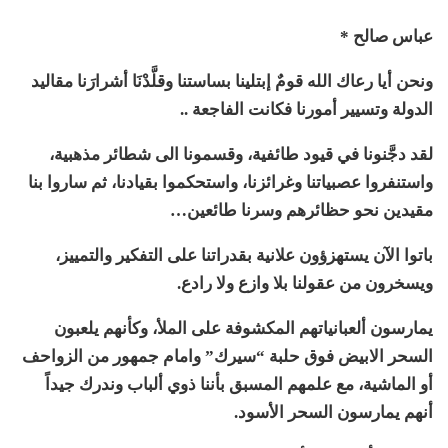
عباس صالح *
ونحن أيا رعاك الله قومٌ إبتلينا بساستنا وقلَّدْنَا أشرارَنا مقاليد
الدولة وتسيير أمورنا فكانت الفاجعة ..
لقد دجَّنونا في قيود طائفية، وقسمونا الى شطائر مذهبية،
واستنفروا عصبياتنا وغرائزنا، واستحكموا بقيادنا، ثم ساروا بنا
مقيدين نحو حظائرهم وسرنا طائعين…
باتوا الآن يستهزؤون علانية بقدراتنا على التفكير والتمييز،
ويسخرون من عقولنا بلا وازع ولا رادع.
يمارسون ألعبانياتهم المكشوفة على الملأ، وكأنهم يلعبون
السحر الابيض فوق حلبة “سيرك” وامام جمهور من الزواحف
أو الماشية، مع علمهم المسبق بأننا ذوي ألباب وندرك جيداً
أنهم يمارسون السحر الأسود.