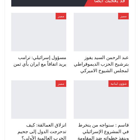
قد يعجبك ايضا
مميز
مميز
عبد الرحمن السيد يفوز
مسؤول إسرائيلي: ترامب
بترشيح الحزب الديموقراطي
يريد اتفاقاً مع ايران بأي ثمن
لمجلس الشيوخ الاميركي
شؤون لبنانية
مميز
قاسم : سنواجه من ينخرط
انزلاق العمالقة: كيف
في المشروع الإسرائيلي
تدحرجت الدول إلى جحيم
وينفذ خطواته ضد المقاومة
الحرب العالمية الأولى؟