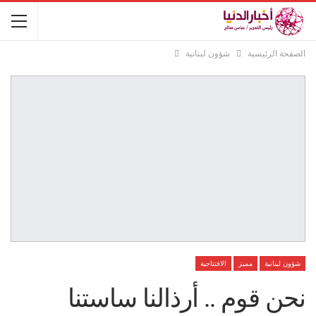
الصفحة الرئيسية
شؤون لبنانية
شؤون لبنانية
مميز
الافتتاحية
نحن قوم .. أرذالنا ساستنا