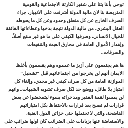
توحي بأننا بتنا على شفير الكارثة الاجتماعية والقومية
المتربصة بنا لان مالية الدولة أشرفت على الانهيار، جراء
الصرف الخارج عن كل منطق وحدود وعن كل ما يحوطه
العقل البشري، من مالية الدولة نتيجة بذخها وعطاءاتها الفائقة
للخيال الانساني، وصرفها الكيفي على ما هو غير منتج أصلاً،
وإهدار الأموال العامة في محارق العبث والتنفيعات
والسرقات..
ها هم يجتمعون على أزيز ما عمموه وهم يقسمون بأغلظ
الايمان أنهم لن يخرجوا من اجتماعاتهم قبل “تشحيل”
الموازنة العامة من كل صرف كيفي غير مجدي، وإلغاء كل
امتياز بلا طائل، ووضع حد لكل صرف تشوبه الشبهات.. وانهم
لن يمسوا لقمة الفقير ومدخراته بسوء ليتمخضوا عن بعض
قرارات لم تصبح بعد قرارات بالاحتفاظ بكل امتيازاتهم
الفاضحة، والتي لا تحتملها حتى خزائن الدول الغنية،
والاستعاضة عنها بزيادات على الضرائب كان اولها ضرائب على