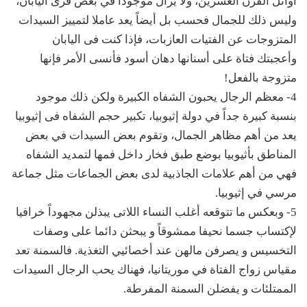
أوائل القرن العشرين، ولا يزال موجوداً في بعض قرى اليابان،
وليس ذلك للجمال فحسب بل أيضاً يعد عاملا لتمييز السيدات
المتزوجات عن الفتيات العازبات، فإذا كنت فى اليابان
وأعجبتك فتاة على أسنانها دهان أسود فأنسى الأمر فإنها
متزوجة بالفعل!
4- معظم الرجال يحبون الشفاه الكبيرة ولكن ذلك موجود
بنسبة كبيرة جداً في دولة إثيوبيا، تكبير حجم الشفاه فى إثيوبيا
يعد من أهم مظاهر الجمال، وتقوم بعض السيدات في بعض
المناطق بأثيوبيا بوضع طبق فخار داخل فمها لتمديد الشفاه
فهي من أهم علامات الجاذبية لدى بعض الجماعات مثل جماعة
مرسي في إثيوبيا.
5- وبعكس ما تتوقعه أغلب النساء اللاتى يبذلن مجهوداً خرافيا
لإكتساب جسما نحيفا ممشوقاً و يبحثن دائما على وصفات
التخسيس و يصرفن مالهن عند أخصائيي التغذية. فالسمنة تعد
مقياس زواج الفتاة في موريتانيا، فهناك يحب الرجال السيدات
الممتلئات و يفضلن السمنة المفرطة.