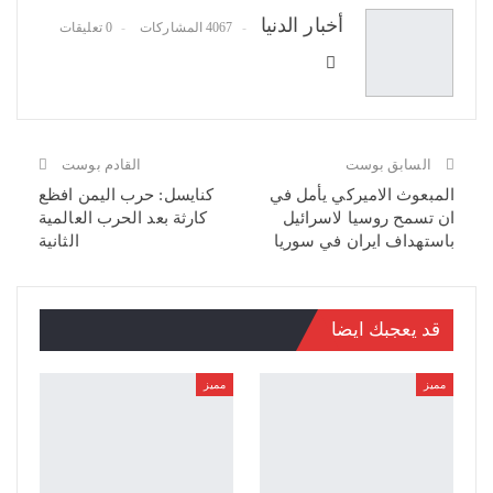
أخبار الدنيا
4067 المشاركات
0 تعليقات
السابق بوست
القادم بوست
المبعوث الاميركي يأمل في
كنايسل: حرب اليمن افظع
ان تسمح روسيا لاسرائيل
كارثة بعد الحرب العالمية
باستهداف ايران في سوريا
الثانية
قد يعجبك ايضا
مميز
مميز