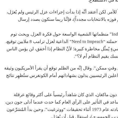
ة في الاستطلاع.
للأمر. لكن أعتقد أنَّه إذا بدأت إجراءات عزل الرئيس ولم يُعزَل،
 فوزه بالانتخابات مجدداً)، فإنَّنا ربما سنكون بصدد إرسال
وتحشد المجموعات التقدُّمية مثل مجموعة “Indivisible” منظماتها الشعبية الواسعة حول فكرة العزل. ويحث توم
ستاير، الناشط الديمقراطي والملياردير الذي جمعت حملته “Need to Impeach” الداعية لعزل ترامب 8 ملايين توقيع،
 يُمثِّل مخاطرة كبيرة؛ لأنَّ النظام إذا أخفق، لن يؤمن الناس
سك بقيم النظام أم لا؟”.
قتٍ ممكن”. وقال إنَّه من الظلم توقع أن يقرأ الأمريكيون وثيقة
شاهدة الفاعلين الرئيسيين يدلون بشهاداتهم أمام الكونغرس ستُظهِر نتائج
دون ماكغان، الذي كان شاهداً رئيسياً على أكثر وقائع عرقلة
ساعد في التأثير على الرأي العام كما حدث عندما أدلى جون دين،
محامي البيت الأبيض السابق في إدارة نيكسون، بشهادته عام 1973 أثناء تحقيقات “ووترغيت”. وحين بدأ المُشرِّعون
 الجمهوري)، استقال قبل أن يُعزَل.