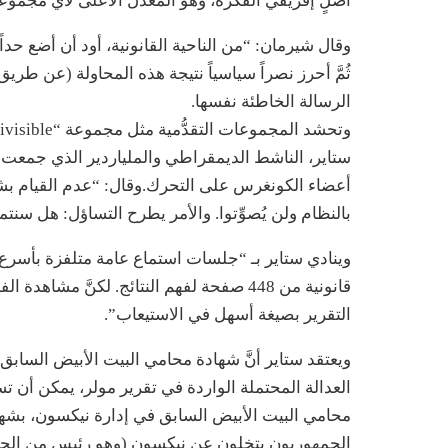
أصلٍ إفريقي الفكرة، وهو المعدل الأعلى لأي مجموع
وقال شيرمان: “من الناحية القانونية، أود أن أضع حداً 
ثُمَّ أحرز نصراً سياسياً نتيجة هذه المحاولة (عن طريق
الرسالة الخاطئة نفسها.
أعضاء الكونغرس على التحرك.وقال: “عدم القيام بشيءٍ
بالنظام ولن يُصوِّتوا. والأمر يطرح التساؤل: هل سنتم
وينادي ستاير بـ “جلسات استماع عامة متلفزة بأسرع و
قانونية من 448 صفحة لفهم النتائج. لكنَّ م
التقرير بصيغة أسهل في الاستيعاب”.
ويعتقد ستاير أنَّ شهادة محامي البيت الأبيض السابق 
العدالة المحتملة الواردة في تقرير مولر، يمكن أن ت
الجمهوريون يتخلون عن نيكسون (وهو رئيس من الحزب