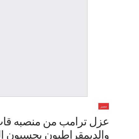
مميز
عزل ترامب من منصبه قاب
والديمقراطيون يحسبون المد