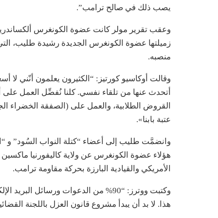
يصب ذلك في صالح ترامب”.
وعقب تقرير مولر كانت عضوة الكونغرس ألكساندريا أ
زميلتها عضوة الكونغرس الجديدة رشيدة طليب، التي
منصبه.
وقالت أوكاسيو كورتيز: “الكثيرون يعلمون أنّني لا أسعد 
أتحدث عنها من تلقاء نفسي. كلنا نُفضِّل العمل على أ
القروض الطلابية، والعمل على (الصفقة الخضراء الجديد
عتبة بابنا».
وانضمَّت طليب إلى أعضاء “كتلة النواب السُود” و “ا
هؤلاء عضوة الكونغرس عن ولاية كاليفورنيا ماكسين 
الأمريكي والقيادية البارزة بحركة مقاومة ترامب.
وكتبت ووترز: “90% من الدعوات ورسائل الب
هذا. لا بد أن يبدأ مشروع قانون العزل باللجنة القضائي