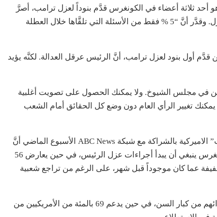
أحد ثلاثة أعضاء في الكونغرس قدَّم بنوداً لعزل ترامب، أصرَّ
على أنَّ ناخبيه مهتمون بالقضايا المحلية أكثر من العزل. وقدَّر أنَّ “5 % فقط من الأسئلة التي تلقَّاها خلال العطلة
يرمان الآن، كما كان يؤمن في تموز 2017 حين قدَّم أول بنود لعزل ترامب، أنَّ الرئيس عرقل العدالة. لكنَّه يؤيد
ثين في مجلس الشيوخ. ولا يمكنك الحصول على تصويت أغلبية
 يمكنك تغيير الرأي العام دون وضع كل الحقائق أمام الشعب
وخلص استطلاع رأي نشرته صحيفة “واشنطن بوست” الاميركية بالشراكة مع شبكة ABC News الأسبوع الماضي أنَّ
37 بالمئة فقط من الأمريكيين يوافقون على أنَّ الكونغرس ينبغي أن يبدأ أجراءات عزل الرئيس، في حين يعارض 56
طفيفة عما كان موجوداً قبل شهر، على الرغم من تراجع شعبية
ويدعم الشباب الأمريكيون العزل بنسبة أكبر من نظرائهم من كبار السن، في حين يدعم 69 بالمئة من الأمريكيين من