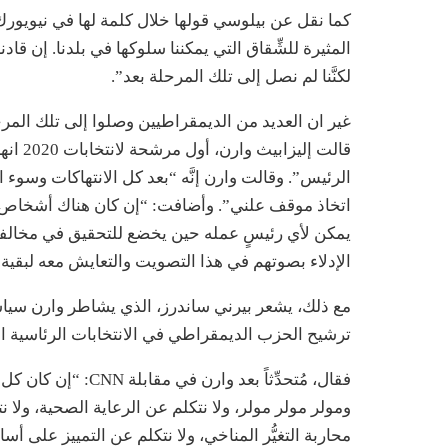
كما نقل عن بيلوسي قولها خلال كلمة لها في نيويورك
المثيرة للشِّقاق التي يمكننا سلوكها في بلدنا. إن قا
لكنَّنا لم نصل إلى تلك المرحلة بعد”.
قالت إ
الرئيس”. وقالت وارن إنَّه “بعد كل الانتهاكات وسو
اتخاذ موقف علني”. وأضافت: “إن كان هناك أشخاص ف
يمكن لأي رئيسٍ عمله حين يخضع للتحقيق في مخالفاته، 
الإدلاء بصوتهم في هذا التصويت والتعايش معه لبقية 
مع ذلك، يشعر بيرني ساندرز، الذي يشاطر وارن سياس
ترشيح الحزب الديمقراطي في الانتخابات الرئاسية المقب
فقال، مُتحدِّثاً بع
ومولر مولر مولر، ولا نتكلم عن الرعاية الصحية، ولا ن
محاربة التغيُّر المناخي، ولا نتكلم عن التمييز على 