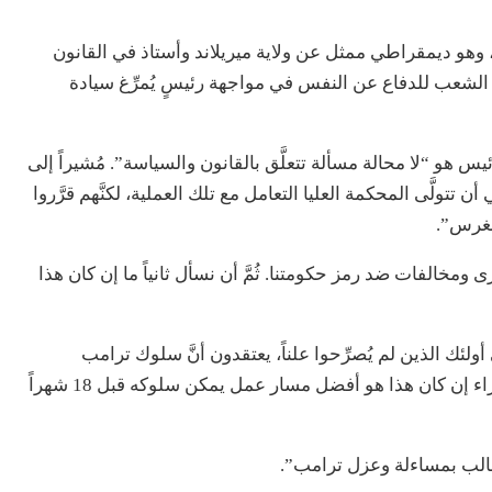
و ديمقراطي ممثل عن ولاية ميريلاند وأستاذ في القانون
الشعب للدفاع عن النفس في مواجهة رئيسٍ يُمرِّغ سيادة
يس هو “لا محالة مسألة تتعلَّق بالقانون والسياسة”. مُشيراً إلى
ن تتولَّى المحكمة العليا التعامل مع تلك العملية، لكنَّهم قرَّروا
نغرس”.
 ومخالفات ضد رمز حكومتنا. ثُمَّ أن نسأل ثانياً ما إن كان هذا
لئك الذين لم يُصرِّحوا علناً، يعتقدون أنَّ سلوك ترامب
يستوفي متطلبات العزل. لكنَّ هناك تبايناً حاداً في الآراء إن كان هذا هو أفضل مسار عمل يمكن سلوكه قبل 18 شهراً
لب بمساءلة وعزل ترامب”.