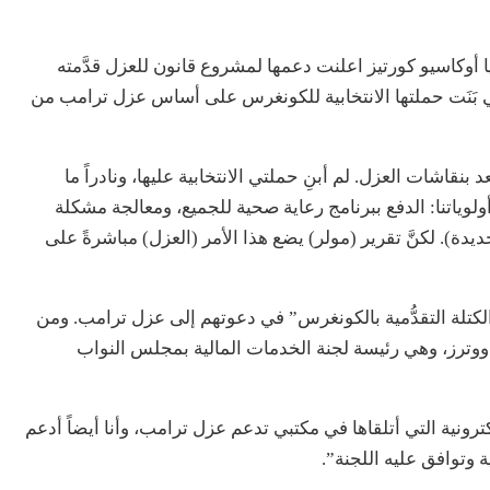
وكاسيو كورتيز اعلنت دعمها لمشروع قانون للعزل قدَّمته
 بَنَت حملتها الانتخابية للكونغرس على أساس عزل ترامب من
بنقاشات العزل. لم أبنِ حملتي الانتخابية عليها، ونادراً ما
ولوياتنا: الدفع ببرنامج رعاية صحية للجميع، ومعالجة مشكلة
ة). لكنَّ تقرير (مولر) يضع هذا الأمر (العزل) مباشرةً على
لكتلة التقدُّمية بالكونغرس” في دعوتهم إلى عزل ترامب. ومن
ووترز، وهي رئيسة لجنة الخدمات المالية بمجلس النواب
ريد الإلكترونية التي أتلقاها في مكتبي تدعم عزل ترامب، وأنا أيضاً أدعم
ة وتوافق عليه اللجنة”.