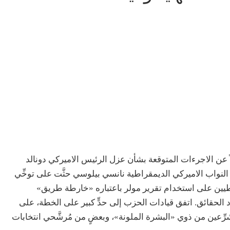
ً عن الاجرءات المتوقعة بشأن عزل الرئيس الاميركي دونالد
نواب الاميركي الديمقراطية نانسي بيلوسي حثَّت على توخِّي
طيين على استخدام تقرير مولر باعتباره «خارطة طريق»
الحقائق. اتفق قيادات الحزب إلى حدٍّ كبير على الخطة، على
ُشرِّعين من ذوي «البشرة الملونة»، وبعضٍ من مُرشَّحي انتخابات