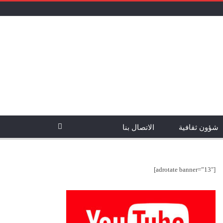
شؤون ثقافية
الاتصال بنا
[adrotate banner=”13″]