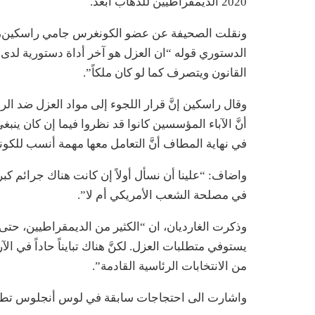
2020 الديمقراطيين للذهاب أبعد.
ونقلت الصحيفة عن عضو الكونغرس جامي راسكين، وه
الدستوري قوله “ان العزل هو آخر أداة دستورية لدى 
القانون ويتصرف كما لو كان ملكاً”.
وقال راسكين إنَّ قرار اللجوء إلى مواد العزل ضد الرئ
أنَّ الآباء المؤسسين كانوا قد نظروا فيما إن كان ينبغي أ
في نهاية المطاف أنَّ التعامل معها مهمة أنسب للكو
واضاف: “علينا أن نسأل أولاً إن كانت هناك جرائم كبرى
في مصلحة الشعب الأمريكي أم لا”.
وذكرت الغارديان، ان “الكثير من الديمقراطيين، حتى أو
من الانتخابات الرئاسية القادمة”.
واشارت الى احتجاجات سابقة في لوس أنجلوس تطا