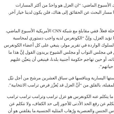
 الأسبوع الماضي: “ان العزل هو واحدٌ من أكثر المسارات
دنا مسار البحث عن الحقائق إلى هناك، فلن يكون لدينا خيار آخر.
غير ان العديد من الديمقراطيين وصلوا إلى تلك المرحلة فعلاً. ففي مقابلةٍ مع شبكة CNN الأمريكية الأسبوع الماضي،
ليزابيث وارن، أول مرشحة لانتخابات 2020 انها تؤيد العزل، وإنَّ “الكونغرس لديه واجب دستوري لمحاسبة
ء السلوك الواردة في تقرير مولر، ينبغي على كل أعضاء الكونغرس
ي مجلس النواب أو مجلس الشيوخ يريدون القول إنَّ هذا ما
أو حين تهاجم حكومة أجنبية بلدنا، فينبغي أن يتعيَّن عليهم
حياتهم”.
تها اليسارية وينافسها في سباق العشرين مرشح من أجل نيْل
لة، بالقلق من “أنَّ العزل قد يُعزِّز فرص ترامب الانتخابية”.
د وارن في مقابلة CNN: “إن كان كل ما يتكلم عنه الكونغرس هو عزل ترامب وترامب ترامب ترامب
تكلم عن رفع الحد الأدنى للأجور إلى حد الكفاف، ولا نتكلم عن
أساس الجنس والعنصرية ورُهاب المثلية الجنسية.ما يقلقني هو أن