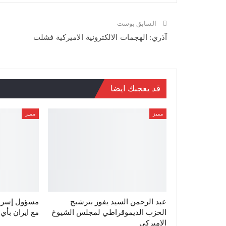
السابق بوست
آذري: الهجمات الالكترونية الاميركية فشلت
قد يعجبك ايضا
مميز
مميز
عبد الرحمن السيد يفوز بترشيح
مسؤول إسرائي
الحزب الديموقراطي لمجلس الشيوخ
مع ايران بأي
الاميركي