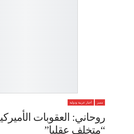
مميز
أخبار عربية ودولية
روحاني: العقوبات الأميرك
“متخلف عقليا”