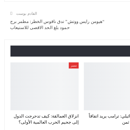
القادم بوست
“هيومن رايس ووتش” تدق ناقوس الخطر: مطمر برج
حمود بلغ الحد الاقصى للاستيعاب
مميز
لي: ترامب يريد اتفاقاً
انزلاق العمالقة: كيف تدحرجت الدول
 ثمن
إلى جحيم الحرب العالمية الأولى؟