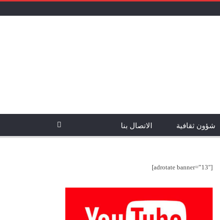
شؤون ثقافية
الاتصال بنا
[adrotate banner=”13″]