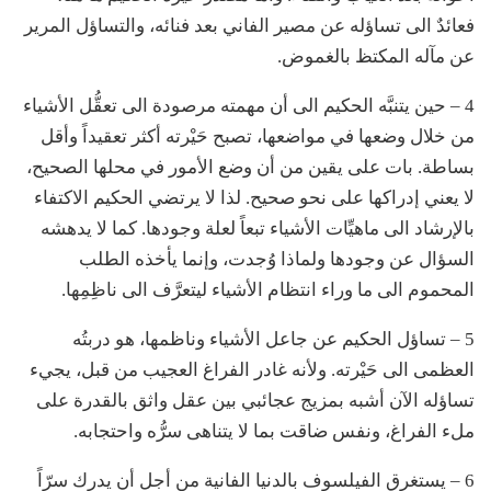
فعائدٌ الى تساؤله عن مصير الفاني بعد فنائه، والتساؤل المرير
عن مآله المكتظ بالغموض.
4 – حين يتنبَّه الحكيم الى أن مهمته مرصودة الى تعقُّل الأشياء
من خلال وضعها في مواضعها، تصبح حَيْرته أكثر تعقيداً وأقل
بساطة. بات على يقين من أن وضع الأمور في محلها الصحيح،
لا يعني إدراكها على نحو صحيح. لذا لا يرتضي الحكيم الاكتفاء
بالإرشاد الى ماهيِّات الأشياء تبعاً لعلة وجودها. كما لا يدهشه
السؤال عن وجودها ولماذا وُجدت، وإنما يأخذه الطلب
المحموم الى ما وراء انتظام الأشياء ليتعرَّف الى ناظِمِها.
5 – تساؤل الحكيم عن جاعل الأشياء وناظمها، هو دربتُه
العظمى الى حَيْرته. ولأنه غادر الفراغ العجيب من قبل، يجيء
تساؤله الآن أشبه بمزيج عجائبي بين عقل واثق بالقدرة على
ملء الفراغ، ونفس ضاقت بما لا يتناهى سرُّه واحتجابه.
6 – يستغرق الفيلسوف بالدنيا الفانية من أجل أن يدرك سرّاً