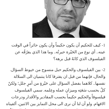
1- كيف للحكيم أن يكون حكيماً وأن يكون حائراً في الوقت
عينه.. أي نوع من الحَيْرة حيرتُه.. وما هذا الذي يفرُقُه عن
الفيلسوف الذي كانَهُ قبل برهة؟
2- بين الفيلسوف والحكيم حبل منسوج من خيوط السؤال.
والحال، فإنهما من قبل ان يفترقا كانا ينتميان الى السلالة
نفسها.. كلاهما بفضل السؤال على حَيْرةٍ من أمرٍ جلل؛ ولكنْ
كلٌ بحسب سَعَتِه وميزانِ عمله وعِلمه. سمي الفيلسوف
فيلسوفاً والحكيم حكيماً بحسب المقادير والأقدار ودرجات
الافهام. ولو أن لنا أن نرى الى محل التمايز بين الاثنين، ألفيناه