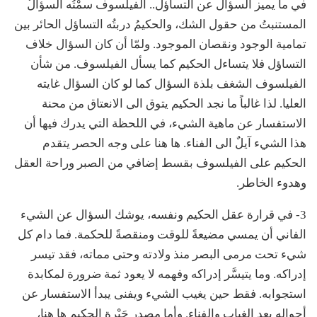
في ما يميز السؤال عن التساؤل.. الفيلسوف سمْتُه السؤالُ
المستنبتُ من حقول الشك، والحكيمُ دربتُه التساؤل الحائر بين
تمامية الوجود ونقصان الموجود. ولمّا أن كان السؤال خلاف
التساؤل فلا يتساءل الحكيم كما يسأل الفيلسوف. من شأن
الفيلسوف الشغف بلذة السؤال كما لو كان السؤال غايته
العليا. لذا غالباً ما نجد الحكيم يتوق الى الانعتاق من محنة
الاستفسار عن ماهية الشيء، في اللحظة التي يدرك فيها أن
هذا الشيء آيلٌ الى الفناء. ها هنا على وجه الحصر يتقدم
الحكيم على الفيلسوف بقسط إضافي من الصبر وراحة العقل
وهدوء الخاطر.
3- في قرارة عقل الحكيم ونفسه، يوشك السؤال عن الشيء
الفاني أن يمسي مضيعةً للوقت ومنقصةً للحكمة. فما دام كل
شيء تحت مرمى البصر منذ ولادته وحتى مماته، فقد تيسر
إدراكه. وما يتيسَّر إدراكه وفهمه لا يعود ثمة ضرورة لمكابدة
استجوابه. فقط حين يغيب الشيء ويفنى يبدأ الاستفسار عن
أحواله بعد الغياب والفناء. وأما مصدر حَيْرة الحكيم ها هنا،