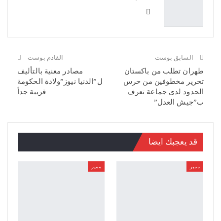
السابق بوست
القادم بوست
طهران تطلب من باكستان
مصادر معنية بالتأليف
تحرير مخطوفين من حرس
ل”الدنيا نيوز”ولادة الحكومة
الحدود لدى جماعة تعرف
قريبة جداً
ب”جيش العدل”
قد يعجبك ايضا
مميز
مميز