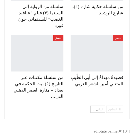
من سلسلة حكاية شارع (2)..
سلسلة من الرواية إلى
شارع الرشيد
السينما (٣) فيلم “عناقيد
الغضب” للسينمائي جون
فورد
مميز
مميز
قصيدةٌ مهداةٌ إلى أبي الطَّيبِ
من سلسلة مكتبات عبر
المتنبي أمير الشعر العربي
التاريخ (2) بيت الحكمة في
بغداد – منارة العصر الذهبي
التي…
السابق
التالي
[adrotate banner=”13″]