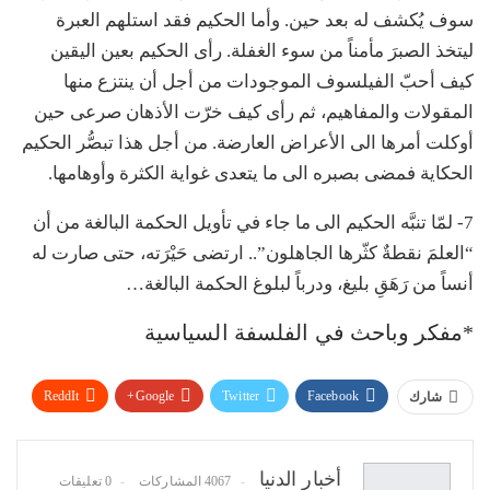
سوف يُكشف له بعد حين. وأما الحكيم فقد استلهم العبرة
ليتخذ الصبرَ مأمناً من سوء الغفلة. رأى الحكيم بعين اليقين
كيف أحبّ الفيلسوف الموجودات من أجل أن ينتزع منها
المقولات والمفاهيم، ثم رأى كيف خرّت الأذهان صرعى حين
أوكلت أمرها الى الأعراض العارضة. من أجل هذا تبصُّر الحكيم
الحكاية فمضى بصبره الى ما يتعدى غواية الكثرة وأوهامها.
7- لمّا تنبَّه الحكيم الى ما جاء في تأويل الحكمة البالغة من أن
“العلمَ نقطةٌ كثّرها الجاهلون”.. ارتضى حَيْرَته، حتى صارت له
أنساً من رَهَقِ بليغ، ودرباً لبلوغ الحكمة البالغة…
*مفكر وباحث في الفلسفة السياسية
ReddIt
Google+
Twitter
Facebook
شارك
WhatsApp
Pinterest
البريد الإلكتروني
أخبار الدنيا
4067 المشاركات
0 تعليقات