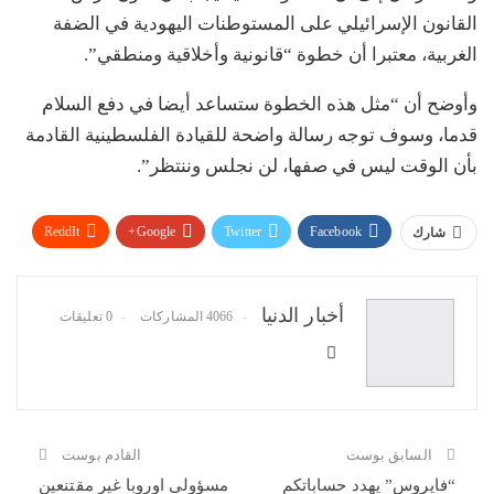
القانون الإسرائيلي على المستوطنات اليهودية في الضفة
الغربية، معتبرا أن خطوة “قانونية وأخلاقية ومنطقي”.
وأوضح أن “مثل هذه الخطوة ستساعد أيضا في دفع السلام
قدما، وسوف توجه رسالة واضحة للقيادة الفلسطينية القادمة
بأن الوقت ليس في صفها، لن نجلس وننتظر”.
ReddIt
Google+
Twitter
Facebook
شارك
WhatsApp
Pinterest
البريد الإلكتروني
أخبار الدنيا
4066 المشاركات
0 تعليقات
السابق بوست
القادم بوست
“فايروس” يهدد حساباتكم
مسؤولي اوروبا غير مقتنعين