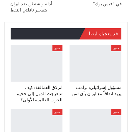
في “فيس بوك”
بأدلة واشنطن ضد ايران
بتفجير ناقلتي النفط
قد يعجبك ايضا
مميز
مميز
مسؤول إسرائيلي: ترامب
انزلاق العمالقة: كيف
يريد اتفاقاً مع ايران بأي ثمن
تدحرجت الدول إلى جحيم
الحرب العالمية الأولى؟
مميز
مميز