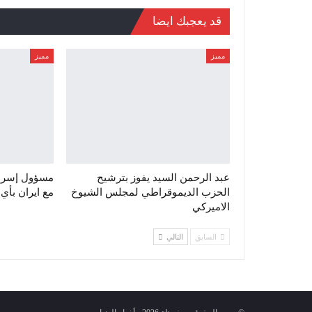
قد يعجبك ايضا
مميز
مميز
عبد الرحمن السيد يفوز بترشيح
مسؤول إسرائي
الحزب الديموقراطي لمجلس الشيوخ
مع ايران بأي
الاميركي
السابق
التالي