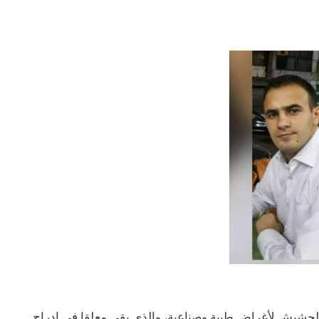
 صدر عام 1998 لتنظيم زراعة الحشيش لأغراض طبية وصناعية، والذي بقي معلقا في ادراج