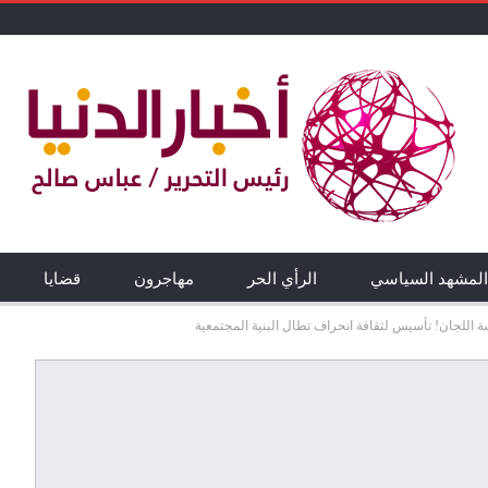
المشهد السياسي
الرأي الحر
مهاجرون
قضايا
للجان! تأسيس لثقافة انحراف تطال البنية المجتمعية