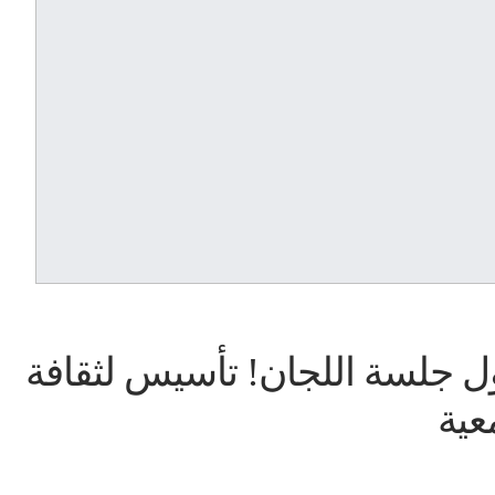
 جلسة اللجان! تأسيس لثقافة
عية