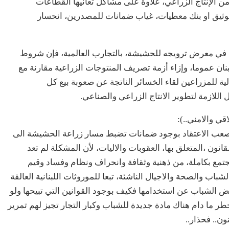
ن الإنتاج الزراعي، علاوة على مشاكل تعانيها القطاعات
ز توثيق او بنك معطيات، غياب ضمانات للمصدرين، انحسار
، في معرض ترويجه للحشيشة، بالتجارب العالمية، فإن شروط
ان عموما، وإزاء أزمة تصريف المنتوجات الزراعية مقارنة مع
ية للمزراعين لقاء الخسائر الناتجة عن صعوبة بيع كل
للازمة لتطوير الانتاج الزراعي والصناعي.
ي والامني..):
الصعب الاعتقاد بوجود ضمانات تضبط مسار زراعة الحشيشة الى
نون ،المتعلق بها، العقوبات والاليات، لأن المشكلة لم تعد
مجتمع بكاملة، من ذهنية وثقافة وانحراف ونظام وفساد وقيم
الشباب والصحة والاجيال الناشئة، تبعا للموروثات اللبنانية العالقة
ض الشباب عن استخدامها فكيف بوجود القوانين التي تبيحها ولو
طر ما دام هناك مادة جديدة للشباب وكبار التجار تجيز لهم تمرير
ن.. فحذار..