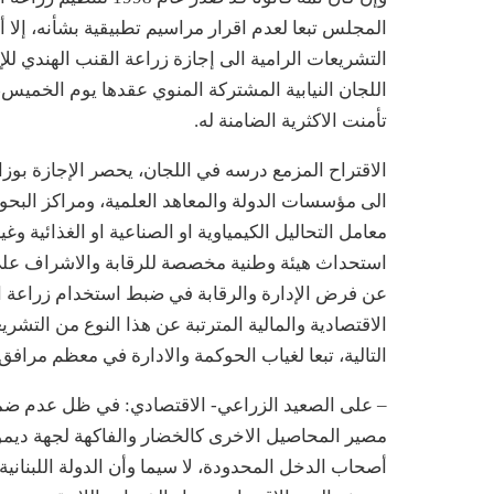
المجلس تبعا لعدم اقرار مراسيم تطبيقية بشأنه، إلا أ
التشريعات الرامية الى إجازة زراعة القنب الهندي لل
اللجان النيابية المشتركة المنوي عقدها يوم الخميس،
تأمنت الاكثرية الضامنة له.
الاقتراح المزمع درسه في اللجان، يحصر الإجازة بوز
الى مؤسسات الدولة والمعاهد العلمية، ومراكز البح
معامل التحاليل الكيمياوية او الصناعية او الغذائية و
استحداث هيئة وطنية مخصصة للرقابة والاشراف على 
عن فرض الإدارة والرقابة في ضبط استخدام زراعة ال
الاقتصادية والمالية المترتبة عن هذا النوع من التش
التالية، تبعا لغياب الحوكمة والادارة في معظم مرافق 
– على الصعيد الزراعي- الاقتصادي: في ظل عدم ض
مصير المحاصيل الاخرى كالخضار والفاكهة لجهة ديمو
أصحاب الدخل المحدودة، لا سيما وأن الدولة اللبنانية