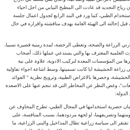
ن رياح التجديد قد عادت الى المطبخ النيابي من اجل احياء
إستخدام الطبي، كما ورد في البند الرابع لجدول اعمال جلسة
 قبل إحالته الى الهيئة العامة بهدف مناقشته واقراره في حال
ارتي الزراعة والصحة، وتعطى الرخصة، لمدة زمنية قصيرة نسبيا،
وث العلمية المعترف بها والتي يستدعي عملها ذلك، أصحاب
غيرها من المؤسسات المعدة لتركيب الادوية، علاوة على نية
زراعة الحشيشة ايا كانت تسميتها، وسط اشاعة اجواء تفاؤلية
حشيشة، وحصرها بالاغراض الطبية، وترويج نظرية ” الفوائد
ريعات”، وغض النظر عن المخاطر التي قد تنجم عنها على الاصعدة
الدولة:
مان حصرية استخدامها في المجال الطبي، تطرح المخاوف عن
متهما وتصريفهما، او لجهة مردودهما، بسبب المنافسة، على
 تفتقر الى سياسة زراعية تطال المداخيل والبنى الرزاعية، ما