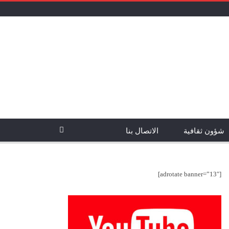
شؤون ثقافية
الاتصال بنا
[adrotate banner=”13″]