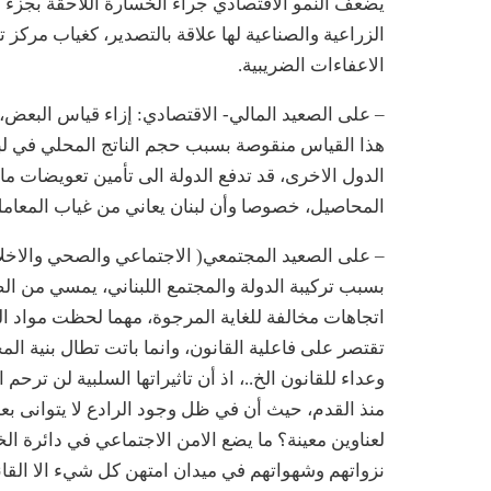
يضعف النمو الاقتصادي جراء الخسارة اللاحقة بجزء م
الزراعية والصناعية لها علاقة بالتصدير، كغياب مرك
الاعفاءات الضريبية.
– على الصعيد المالي- الاقتصادي: إزاء قياس البعض
هذا القياس منقوصة بسبب حجم الناتج المحلي في لبن
الدول الاخرى، قد تدفع الدولة الى تأمين تعويضات مال
المحاصيل، خصوصا وأن لبنان يعاني من غياب المعامل ا
– على الصعيد المجتمعي( الاجتماعي والصحي والاخلاق
بسبب تركيبة الدولة والمجتمع اللبناني، يمسي من 
اتجاهات مخالفة للغاية المرجوة، مهما لحظت مواد القا
تقتصر على فاعلية القانون، وانما باتت تطال بنية ال
وعداء للقانون الخ..، اذ أن تاثيراتها السلبية لن ترحم 
منذ القدم، حيث أن في ظل وجود الرادع لا يتوانى بع
لعناوين معينة؟ ما يضع الامن الاجتماعي في دائرة الخ
نزواتهم وشهواتهم في ميدان امتهن كل شيء الا القانو