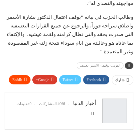
مواجهته والتصدي له”.
وطالب الحزب في بيانه “بوقف اعتقال الدكتور بشارة الأسمر
واطلاق سراحه فوراً، والرجوع عن جميع القرارات التعسفية
التي صدرت بحقه والتي تطال كرامته ولقمة عيشيه. والإكتفاء
بما عاناه هو وعائلته من ايام سوداء نتيجة زلته غير المقصودة
وغير المتعمدة.”
القومي- توقيف- الاسمر -تعسف
ReddIt
Google+
Twitter
Facebook
شارك
WhatsApp
Pinterest
البريد الإلكتروني
أخبار الدنيا
4066 المشاركات
0 تعليقات