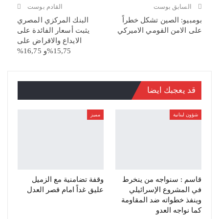
السابق بوست
القادم بوست
بومبيو: الصين تشكل خطراً
البنك المركزي المصري
على الامن القومي الاميركي
يثبت أسعار الفائدة على
الايداع والاقراض على
15,75%و 16,75%
قد يعجبك ايضا
شؤون لبنانية
مميز
قاسم : سنواجه من ينخرط
وقفة تضامنية مع الزميل
في المشروع الإسرائيلي
عليق غداً امام قصر العدل
وينفذ خطواته ضد المقاومة
كما نواجه العدو