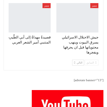
مميز
مميز
جيش الاحتلال الاسرائيلي
قصيدةٌ مهداةٌ إلى أبي الطَّيبِ
يسرق البيوت وينهب
المتنبي أمير الشعر العربي
محتوياتها قبل ان يحرقها
ويفجرها
السابق
التالي
[adrotate banner=”13″]